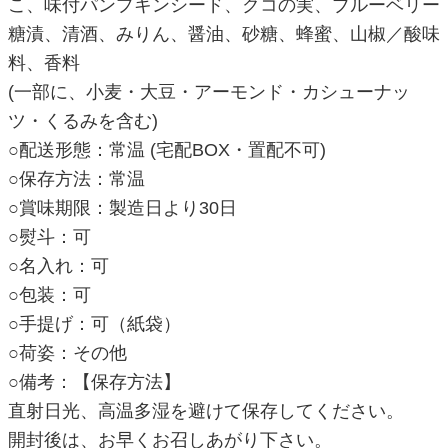
こ、味付パンプキンシード、クコの実、ブルーベリー
糖漬、清酒、みりん、醤油、砂糖、蜂蜜、山椒／酸味
料、香料
(一部に、小麦・大豆・アーモンド・カシューナッ
ツ・くるみを含む)
○配送形態：常温 (宅配BOX・置配不可)
○保存方法：常温
○賞味期限：製造日より30日
○熨斗：可
○名入れ：可
○包装：可
○手提げ：可（紙袋）
○荷姿：その他
○備考：【保存方法】
直射日光、高温多湿を避けて保存してください。
開封後は、お早くお召しあがり下さい。