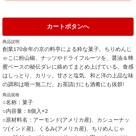
カートボタンへ
商品説明
創業170余年の京の料亭による粋な菓子。ちりめんじ
ゃこに粉山椒、ナッツやドライフルーツを、醤油＆蜂
蜜ベースの秘伝ダレに絡めてまとめ上げている。食感
はしっとり、カリッ。甘さと塩気、和と洋の上品な味
の調和は唯一無二だ。お茶請けにも酒肴にも抜群!
商品規格
○名称：菓子
○内容量：8個入×2
○原材料名：アーモンド(アメリカ産)、カシューナッ
ツ(インド産)、くるみ(アメリカ産)、ちりめんじゃ