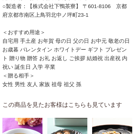
○製造者：【株式会社下鴨茶寮】 〒601-8106 京都
府京都市南区上鳥羽北中ノ坪町23-1
＜おすすめ用途＞
自宅用 手土産 お年賀 母の日 父の日 お中元 敬老の日
お歳暮 バレンタイン ホワイトデー ギフト プレゼン
ト 贈り物 贈答 お礼 お返し ご挨拶 結婚祝 出産祝 内
祝い 誕生日 入学 卒業
＜贈る相手＞
女性 男性 友人 家族 祖母 祖父 孫
この商品を見たお客様はこちらも見ています