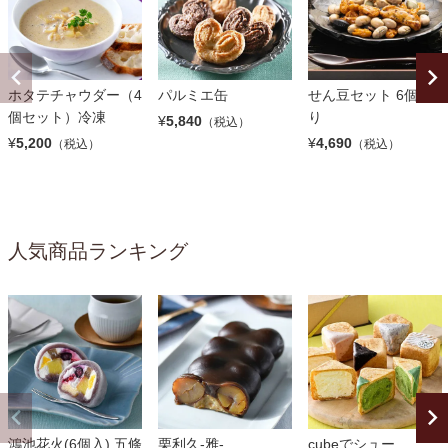
ホタテチャウダー（4
パルミエ缶
せん豆セット 6個入
個セット）冷凍
り
¥
5,840
（税込）
¥
5,200
¥
4,690
（税込）
（税込）
人気商品ランキング
鴻池花火(6個入) 五條
栗利久-雅-
cubeでシュー