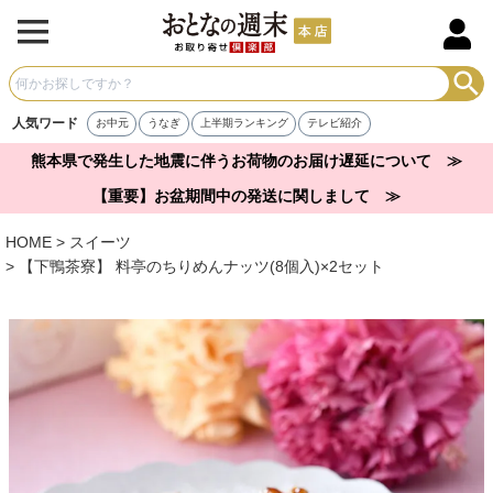
人気ワード
お中元
うなぎ
上半期ランキング
テレビ紹介
熊本県で発生した地震に伴うお荷物のお届け遅延について ≫
【重要】お盆期間中の発送に関しまして ≫
HOME
スイーツ
【下鴨茶寮】 料亭のちりめんナッツ(8個入)×2セット