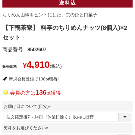
送料込
ちりめん山椒をヒントにした、京のひと口菓子
【下鴨茶寮】 料亭のちりめんナッツ(8個入)×2
セット
商品番号
8502607
4,910
¥
販売価格
新規会員登録で100pt獲得!
136
会員の方は
pt獲得
お届け日について(目安)
(
必
熨斗をお選びください
須
)