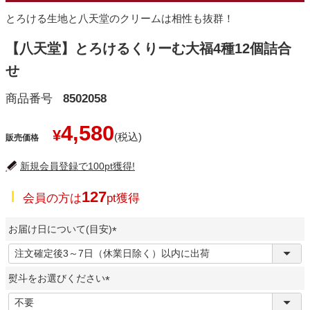
とろける生地と八天堂のクリームは相性も抜群！
【八天堂】とろけるくりーむ大福4種12個詰合
せ
商品番号
8502058
4,580
¥
販売価格
新規会員登録で100pt獲得!
127
会員の方は
pt獲得
お届け日について(目安)
(
必
熨斗をお選びください
須
)
(