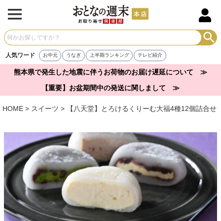
人気ワード
お中元
うなぎ
上半期ランキング
テレビ紹介
熊本県で発生した地震に伴うお荷物のお届け遅延について ≫
【重要】お盆期間中の発送に関しまして ≫
HOME
スイーツ
【八天堂】とろけるくりーむ大福4種12個詰合せ