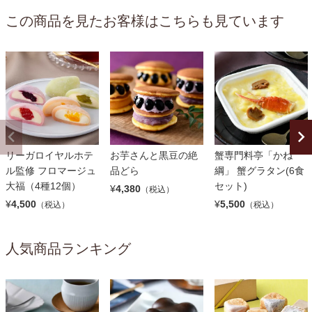
この商品を見たお客様はこちらも見ています
リーガロイヤルホテ
お芋さんと黒豆の絶
蟹専門料亭「かね
ル監修 フロマージュ
品どら
綱」 蟹グラタン(6食
大福（4種12個）
セット)
¥
4,380
（税込）
¥
4,500
¥
5,500
（税込）
（税込）
人気商品ランキング