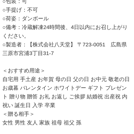
○包装：可
○手提げ：不可
○荷姿：ダンボール
○備考：冷蔵解凍24時間後、4日以内にお召し上がり
ください。
○製造者：【株式会社八天堂】 〒723-0051 広島県
三原市宮浦3丁目31-7
＜おすすめ用途＞
自宅用 手土産 お年賀 母の日 父の日 お中元 敬老の日
お歳暮 バレンタイン ホワイトデー ギフト プレゼン
ト 贈り物 贈答 お礼 お返し ご挨拶 結婚祝 出産祝 内
祝い 誕生日 入学 卒業
＜贈る相手＞
女性 男性 友人 家族 祖母 祖父 孫