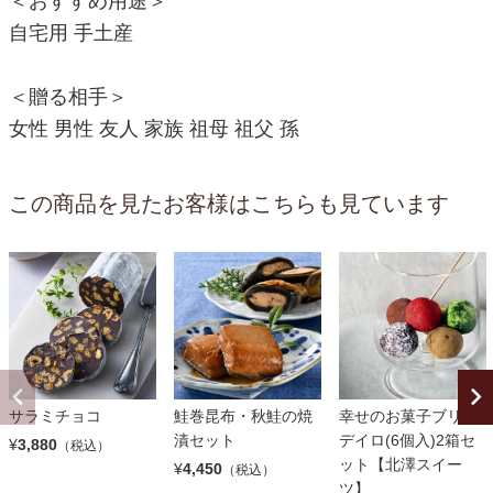
＜おすすめ用途＞
自宅用 手土産
＜贈る相手＞
女性 男性 友人 家族 祖母 祖父 孫
この商品を見たお客様はこちらも見ています
サラミチョコ
鮭巻昆布・秋鮭の焼
幸せのお菓子ブリガ
漬セット
デイロ(6個入)2箱セ
¥
3,880
（税込）
ット【北澤スイー
¥
4,450
（税込）
ツ】