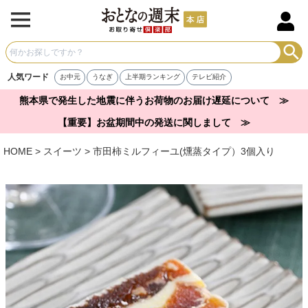
人気ワード
お中元
うなぎ
上半期ランキング
テレビ紹介
熊本県で発生した地震に伴うお荷物のお届け遅延について ≫
【重要】お盆期間中の発送に関しまして ≫
HOME
スイーツ
市田柿ミルフィーユ(燻蒸タイプ）3個入り