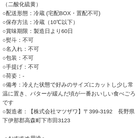
（二酸化硫黄）
○配送形態：冷蔵 (宅配BOX・置配不可)
○保存方法：冷蔵（10℃以下）
○賞味期限：製造日より60日
○熨斗：不可
○名入れ：不可
○包装：不可
○手提げ：不可
○荷姿：-
○備考：冷えた状態で好みのサイズにカットし少し常
温に置き、バターが緩んだ頃が一番おいしい食べごろ
です
○製造者：【株式会社マツザワ】〒399-3192 長野県
下伊那郡高森町下市田3123