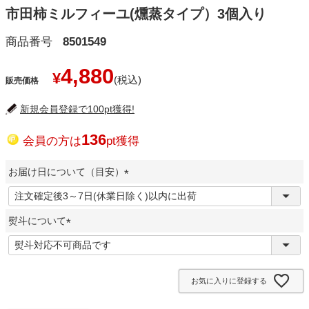
市田柿ミルフィーユ(燻蒸タイプ）3個入り
商品番号
8501549
4,880
¥
販売価格
新規会員登録で100pt獲得!
136
会員の方は
pt獲得
お届け日について（目安）
(
必
熨斗について
須
)
(
必
須
お気に入りに登録する
)