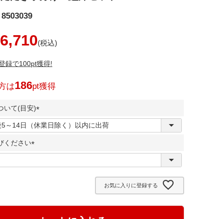
8503039
6,710
録で100pt獲得!
186
方は
pt獲得
いて(目安)
(
必
びください
須
)
(
必
須
お気に入りに登録する
)