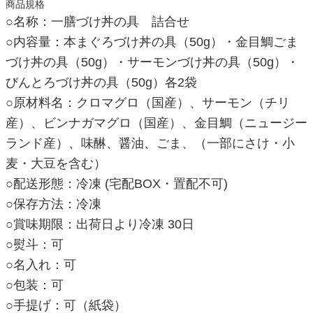
商品規格
○名称：一膳づけ丼の具 詰合せ
○内容量：本まぐろづけ丼の具（50g）・金目鯛ごま
づけ丼の具（50g）・サーモンづけ丼の具（50g）・
びんとろづけ丼の具（50g）各2袋
○原材料名：クロマグロ（国産）、サーモン（チリ
産）、ビンナガマグロ（国産）、金目鯛（ニュージー
ランド産）、味醂、醤油、ごま、（一部にさけ・小
麦・大豆を含む）
○配送形態：冷凍 (宅配BOX・置配不可)
○保存方法：冷凍
○賞味期限：出荷日より冷凍 30日
○熨斗：可
○名入れ：可
○包装：可
○手提げ：可（紙袋）