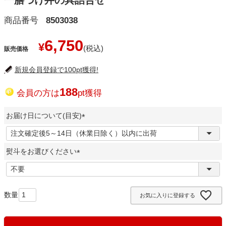
一膳づけ丼の具詰合せ
商品番号
8503038
6,750
¥
販売価格
新規会員登録で100pt獲得!
188
会員の方は
pt獲得
お届け日について(目安)
(
必
熨斗をお選びください
須
)
(
必
須
お気に入りに登録する
)