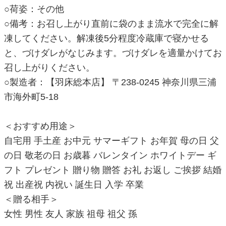
○荷姿：その他
○備考：お召し上がり直前に袋のまま流水で完全に解
凍してください。解凍後5分程度冷蔵庫で寝かせる
と、づけダレがなじみます。づけダレを適量かけてお
召し上がりください。
○製造者：【羽床総本店】 〒238-0245 神奈川県三浦
市海外町5-18
＜おすすめ用途＞
自宅用 手土産 お中元 サマーギフト お年賀 母の日 父
の日 敬老の日 お歳暮 バレンタイン ホワイトデー ギ
フト プレゼント 贈り物 贈答 お礼 お返し ご挨拶 結婚
祝 出産祝 内祝い 誕生日 入学 卒業
＜贈る相手＞
女性 男性 友人 家族 祖母 祖父 孫