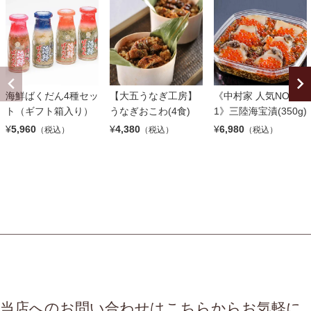
海鮮ばくだん4種セッ
【大五うなぎ工房】
《中村家 人気NO.
ト（ギフト箱入り）
うなぎおこわ(4食)
1》三陸海宝漬(350g)
¥
5,960
¥
4,380
¥
6,980
（税込）
（税込）
（税込）
当店へのお問い合わせはこちらからお気軽に