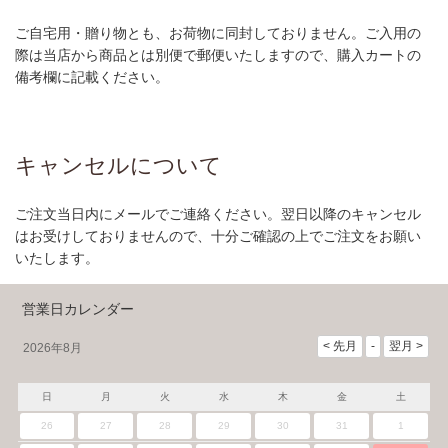
ご自宅用・贈り物とも、お荷物に同封しておりません。ご入用の
際は当店から商品とは別便で郵便いたしますので、購入カートの
備考欄に記載ください。
キャンセルについて
ご注文当日内にメールでご連絡ください。翌日以降のキャンセル
はお受けしておりませんので、十分ご確認の上でご注文をお願い
いたします。
営業日カレンダー
2026年8月
日
月
火
水
木
金
土
26
27
28
29
30
31
1