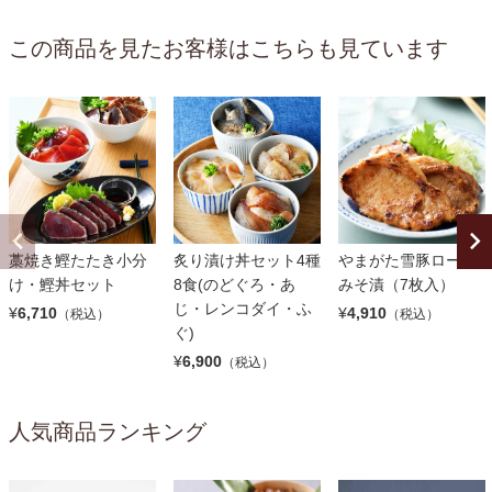
この商品を見たお客様はこちらも見ています
藁焼き鰹たたき小分
炙り漬け丼セット4種
やまがた雪豚ロース
け・鰹丼セット
8食(のどぐろ・あ
みそ漬（7枚入）
じ・レンコダイ・ふ
¥
6,710
¥
4,910
（税込）
（税込）
ぐ)
¥
6,900
（税込）
人気商品ランキング