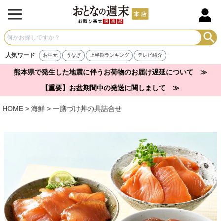
人気ワード
お中元
うなぎ
上半期ランキング
テレビ紹介
熊本県で発生した地震に伴うお荷物のお届け遅延について ≫
【重要】お盆期間中の発送に関しまして ≫
HOME
海鮮
一膳づけ丼の具詰合せ