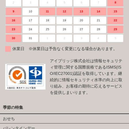
2
3
4
5
6
7
8
9
10
11
12
13
14
15
16
17
18
19
20
21
22
23
24
25
26
27
28
29
30
31
1
2
3
4
5
休業日 ※休業日は予告なく変更になる場合があります。
アイブリッジ株式会社は情報セキュリテ
ィ管理に関する国際規格であるISMS(IS
O/IEC27001)認証を取得しています。継
続的に情報セキュリティ水準の向上に取
り組み、お客様の期待に応えるサービス
を提供しまいります。
季節の特集
おせち
バレンタインデー