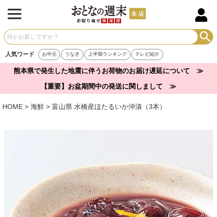
人気ワード
お中元
うなぎ
上半期ランキング
テレビ紹介
熊本県で発生した地震に伴うお荷物のお届け遅延について ≫
【重要】お盆期間中の発送に関しまして ≫
HOME
海鮮
富山県 水橋産ほたるいか沖漬（3本）