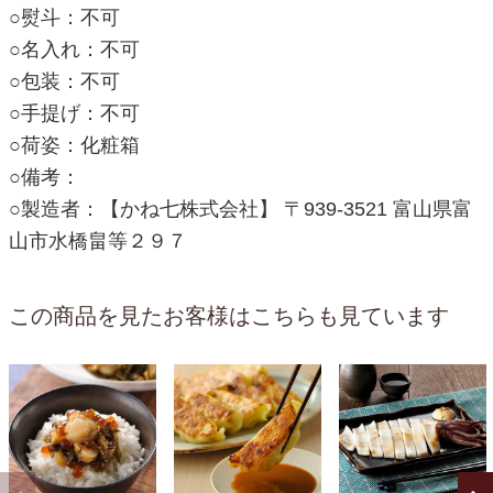
○熨斗：不可
○名入れ：不可
○包装：不可
○手提げ：不可
○荷姿：化粧箱
○備考：
○製造者：【かね七株式会社】 〒939-3521 富山県富
山市水橋畠等２９７
この商品を見たお客様はこちらも見ています