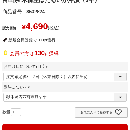
富山県 水橋産ほたるいか沖漬（3本）
商品番号
8502824
4,690
¥
販売価格
新規会員登録で100pt獲得!
130
会員の方は
pt獲得
お届け日について(目安)
(
必
熨斗について
須
)
(
必
須
お気に入りに登録する
)