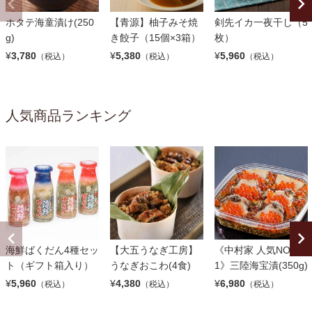
ホタテ海童漬け(250
【青源】柚子みそ焼
剣先イカ一夜干し（5
g)
き餃子（15個×3箱）
枚）
¥
3,780
¥
5,380
¥
5,960
（税込）
（税込）
（税込）
人気商品ランキング
海鮮ばくだん4種セッ
【大五うなぎ工房】
《中村家 人気NO.
ト（ギフト箱入り）
うなぎおこわ(4食)
1》三陸海宝漬(350g)
¥
5,960
¥
4,380
¥
6,980
（税込）
（税込）
（税込）