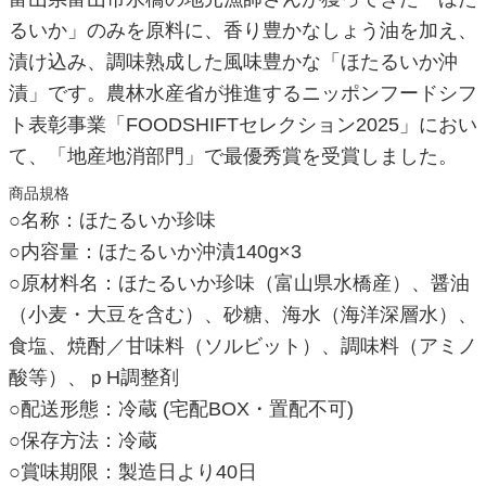
るいか」のみを原料に、香り豊かなしょう油を加え、
漬け込み、調味熟成した風味豊かな「ほたるいか沖
漬」です。農林水産省が推進するニッポンフードシフ
ト表彰事業「FOODSHIFTセレクション2025」におい
て、「地産地消部門」で最優秀賞を受賞しました。
商品規格
○名称：ほたるいか珍味
○内容量：ほたるいか沖漬140g×3
○原材料名：ほたるいか珍味（富山県水橋産）、醤油
（小麦・大豆を含む）、砂糖、海水（海洋深層水）、
食塩、焼酎／甘味料（ソルビット）、調味料（アミノ
酸等）、ｐH調整剤
○配送形態：冷蔵 (宅配BOX・置配不可)
○保存方法：冷蔵
○賞味期限：製造日より40日