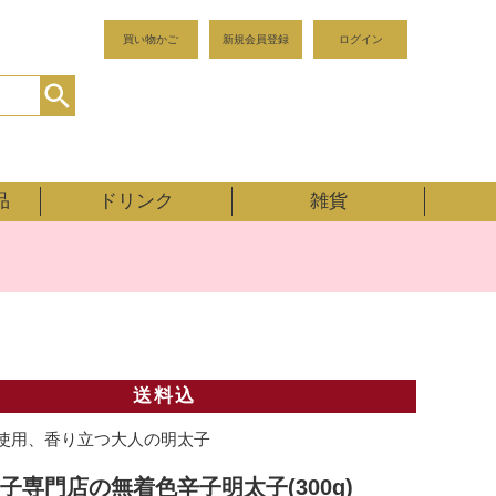
買い物かご
新規会員登録
ログイン
品
ドリンク
雑貨
送料込
使用、香り立つ大人の明太子
子専門店の無着色辛子明太子(300g)