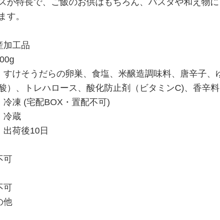
スが特長で、ご飯のお供はもちろん、パスタや和え物に
ます。
産加工品
00g
：すけそうだらの卵巣、食塩、米醸造調味料、唐辛子、
酸）、トレハロース、酸化防止剤（ビタミンC)、香辛料
冷凍 (宅配BOX・置配不可)
：冷蔵
：出荷後10日
不可
不可
の他