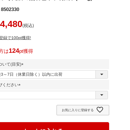
8502330
4,480
録で100pt獲得!
124
方は
pt獲得
いて(目安)
(
必
びください
須
)
(
必
須
お気に入りに登録する
)