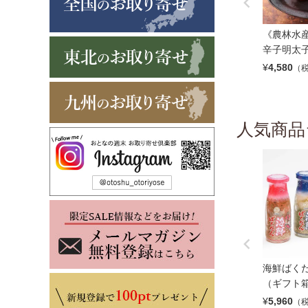
《農林水
辛子明太子 
¥
4,580
（
人気商品
海鮮ばく
（ギフト
¥
5,960
（