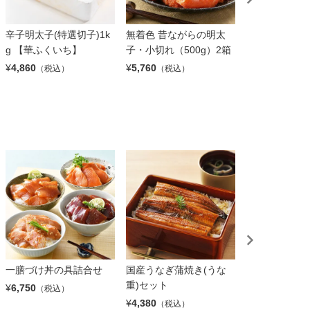
辛子明太子(特選切子)1k
無着色 昔ながらの明太
無添加明太子
g 【華ふくいち】
子・小切れ（500g）2箱
（檜樽入・600
¥
4,860
¥
5,760
¥
12,260
（税込）
（税込）
（税込
一膳づけ丼の具詰合せ
国産うなぎ蒲焼き(うな
《しら河》ひ
重)セット
うなぎ 1箱セ
¥
6,750
（税込）
¥
4,380
¥
5,100
（税込）
（税込）