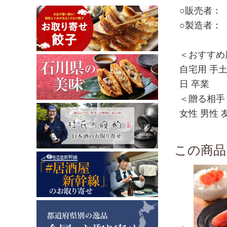
○販売者：【
○製造者：【
＜おすすめ
自宅用 手土
日 卒業
＜贈る相手
女性 男性 
この商品