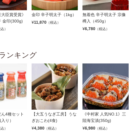
産大臣賞受賞》
金印 辛子明太子（1kg）
無着色 辛子明太子 宗像
金印(300g)
樽入（450g）
¥
11,870
（税込）
¥
6,780
税込）
（税込）
ランキング
だん4種セット
【大五うなぎ工房】うな
《中村家 人気NO.1》三
箱入り）
ぎおこわ(4食)
陸海宝漬(350g)
¥
4,380
¥
6,980
税込）
（税込）
（税込）