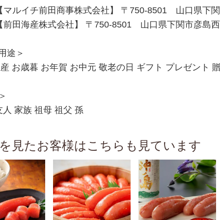
マルイチ前田商事株式会社】 〒750-8501 山口県下関市
前田海産株式会社】 〒750-8501 山口県下関市彦島西山町
用途＞
産 お歳暮 お年賀 お中元 敬老の日 ギフト プレゼント 贈
＞
友人 家族 祖母 祖父 孫
を見たお客様はこちらも見ています