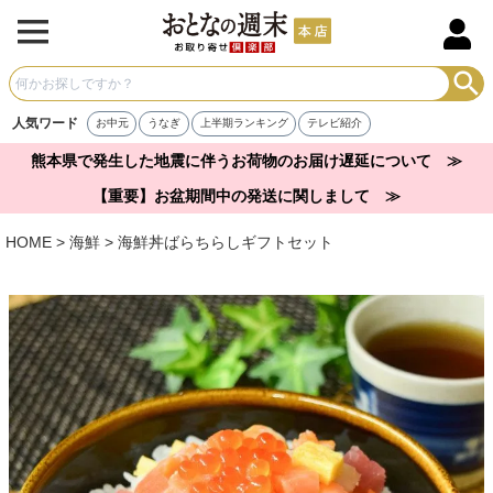
人気ワード
お中元
うなぎ
上半期ランキング
テレビ紹介
熊本県で発生した地震に伴うお荷物のお届け遅延について ≫
【重要】お盆期間中の発送に関しまして ≫
HOME
海鮮
海鮮丼ばらちらしギフトセット