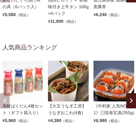
の具（6パック入）
味付き上牛タン 100g
黒豚丼
×4パック
¥
5,580
¥
6,240
（税込）
（税込）
¥
11,800
（税込）
人気商品ランキング
海鮮ばくだん4種セッ
【大五うなぎ工房】
《中村家 人気NO.
ト（ギフト箱入り）
うなぎおこわ(4食)
1》三陸海宝漬(350g)
¥
5,960
¥
4,380
¥
6,980
（税込）
（税込）
（税込）