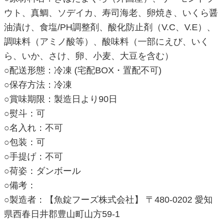
ウト、真鯛、ソデイカ、寿司海老、卵焼き、いくら醤
油漬け、食塩/PH調整剤、酸化防止剤（V.C、V.E）、
調味料（アミノ酸等）、酸味料（一部にえび、いく
ら、いか、さけ、卵、小麦、大豆を含む）
○配送形態：冷凍 (宅配BOX・置配不可)
○保存方法：冷凍
○賞味期限：製造日より90日
○熨斗：可
○名入れ：不可
○包装：可
○手提げ：不可
○荷姿：ダンボール
○備考：
○製造者：【魚錠フーズ株式会社】 〒480-0202 愛知
県西春日井郡豊山町山方59-1