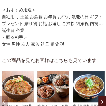
＜おすすめ用途＞
自宅用 手土産 お歳暮 お年賀 お中元 敬老の日 ギフト
プレゼント 贈り物 お礼 お返し ご挨拶 結婚祝 内祝い
誕生日 卒業
＜贈る相手＞
女性 男性 友人 家族 祖母 祖父 孫
この商品を見たお客様はこちらも見ています
炙りのどぐろ漬け丼
焼肉ヒロミヤ＋ 名物
鹿児島県産 黒豚めし