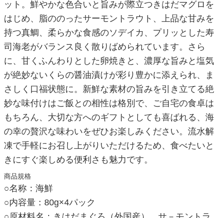
ット。鮮やかな色合いと旨みが際立つきはだマグロを
はじめ、脂ののったサーモントラウト、上品な甘みを
持つ真鯛、柔らかな食感のソデイカ、プリッとした寿
司海老がバランス良く散りばめられています。さら
に、甘くふんわりとした卵焼きと、濃厚な旨みと塩気
が絶妙ないくらの醤油漬けが彩り豊かに添えられ、ま
さしく口福状態に。新鮮な素材の旨みを引き立てる絶
妙な味付けはご飯との相性は格別で、ご自宅の食卓は
もちろん、大切な方へのギフトとしても喜ばれる、海
の幸の贅沢な味わいをぜひお楽しみください。流水解
凍で手軽にお召し上がりいただけるため、食べたいと
きにすぐ楽しめる便利さも魅力です。
商品規格
○名称：海鮮
○内容量：80g×4パック
○原材料名：きはだまぐろ（外国産）、サ－モントラ