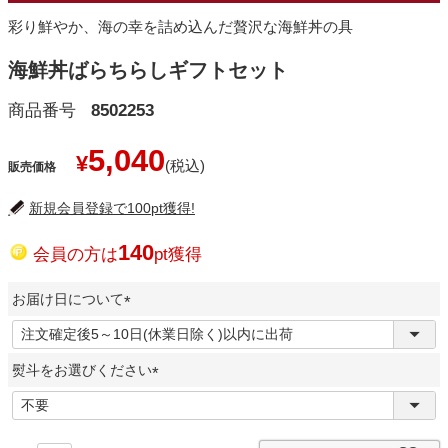
彩り鮮やか、海の幸を詰め込んだ贅沢な海鮮丼の具
海鮮丼ばらちらしギフトセット
商品番号
8502253
5,040
¥
販売価格
新規会員登録で100pt獲得!
140
会員の方は
pt獲得
お届け日について
(
必
熨斗をお選びください
須
)
(
必
須