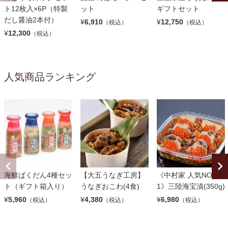
ト12枚入×6P（特製
ット
ギフトセット
だし醤油2本付）
¥
6,910
¥
12,750
（税込）
（税込）
¥
12,300
（税込）
人気商品ランキング
海鮮ばくだん4種セッ
【大五うなぎ工房】
《中村家 人気NO.
ト（ギフト箱入り）
うなぎおこわ(4食)
1》三陸海宝漬(350g)
¥
5,960
¥
4,380
¥
6,980
（税込）
（税込）
（税込）