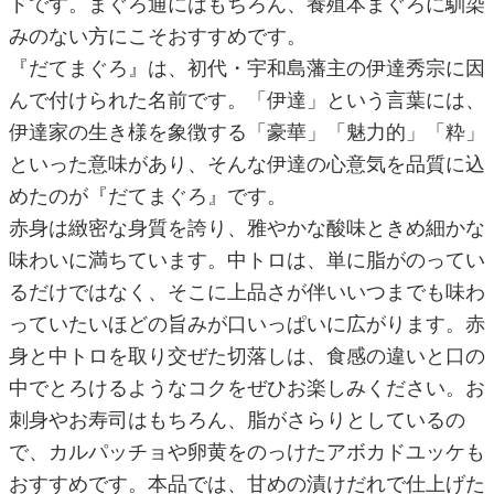
ドです。まぐろ通にはもちろん、養殖本まぐろに馴染
みのない方にこそおすすめです。
『だてまぐろ』は、初代・宇和島藩主の伊達秀宗に因
んで付けられた名前です。「伊達」という言葉には、
伊達家の生き様を象徴する「豪華」「魅力的」「粋」
といった意味があり、そんな伊達の心意気を品質に込
めたのが『だてまぐろ』です。
赤身は緻密な身質を誇り、雅やかな酸味ときめ細かな
味わいに満ちています。中トロは、単に脂がのってい
るだけではなく、そこに上品さが伴いいつまでも味わ
っていたいほどの旨みが口いっぱいに広がります。赤
身と中トロを取り交ぜた切落しは、食感の違いと口の
中でとろけるようなコクをぜひお楽しみください。お
刺身やお寿司はもちろん、脂がさらりとしているの
で、カルパッチョや卵黄をのっけたアボカドユッケも
おすすめです。本品では、甘めの漬けだれで仕上げた