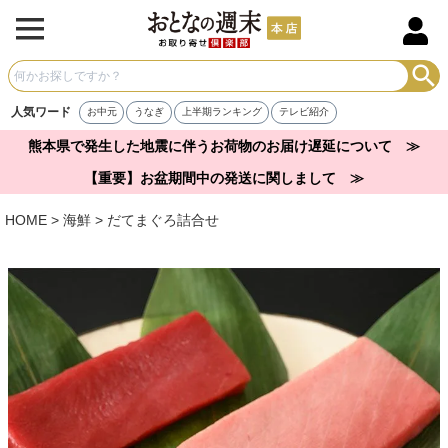
人気ワード
お中元
うなぎ
上半期ランキング
テレビ紹介
熊本県で発生した地震に伴うお荷物のお届け遅延について ≫
【重要】お盆期間中の発送に関しまして ≫
HOME
海鮮
だてまぐろ詰合せ