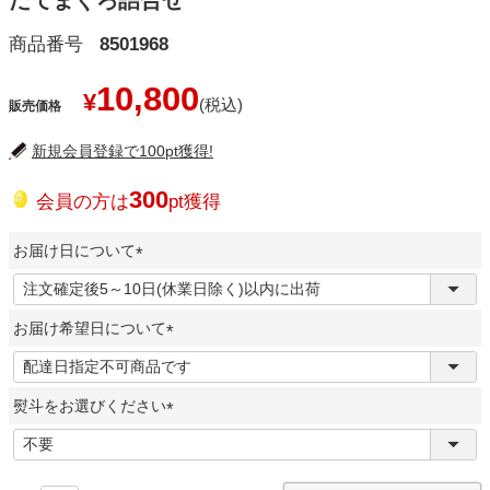
だてまぐろ詰合せ
商品番号
8501968
10,800
¥
販売価格
新規会員登録で100pt獲得!
300
会員の方は
pt獲得
お届け日について
(
必
お届け希望日について
須
)
(
必
熨斗をお選びください
須
)
(
必
須