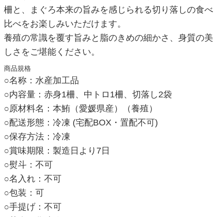
柵と、まぐろ本来の旨みを感じられる切り落しの食べ
比べをお楽しみいただけます。
養殖の常識を覆す旨みと脂のきめの細かさ、身質の美
しさをご堪能ください。
商品規格
○名称：水産加工品
○内容量：赤身1柵、中トロ1柵、切落し2袋
○原材料名：本鮪（愛媛県産）（養殖）
○配送形態：冷凍 (宅配BOX・置配不可)
○保存方法：冷凍
○賞味期限：製造日より7日
○熨斗：不可
○名入れ：不可
○包装：可
○手提げ：不可