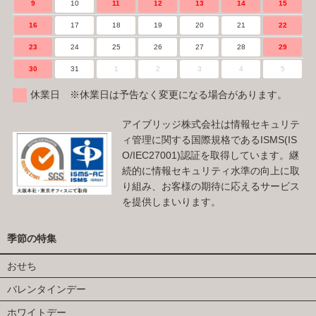
9
10
11
12
13
14
15
16
17
18
19
20
21
22
23
24
25
26
27
28
29
30
31
1
2
3
4
5
休業日 ※休業日は予告なく変更になる場合があります。
アイブリッジ株式会社は情報セキュリテ
ィ管理に関する国際規格であるISMS(IS
O/IEC27001)認証を取得しています。継
続的に情報セキュリティ水準の向上に取
り組み、お客様の期待に応えるサービス
を提供しまいります。
季節の特集
おせち
バレンタインデー
ホワイトデー