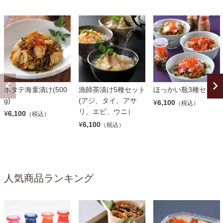
ホタテ海童漬け(500
漁師茶漬け5種セット
ほっかい瓶3種セット
g)
(アジ、タイ、アサ
¥
6,100
（税込）
リ、エビ、ウニ）
¥
6,100
（税込）
¥
6,100
（税込）
人気商品ランキング