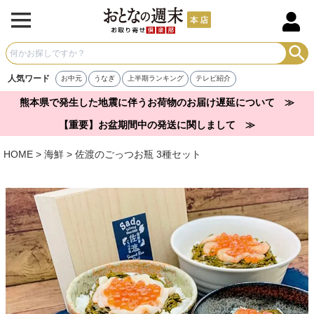
人気ワード
お中元
うなぎ
上半期ランキング
テレビ紹介
熊本県で発生した地震に伴うお荷物のお届け遅延について ≫
【重要】お盆期間中の発送に関しまして ≫
HOME
海鮮
佐渡のごっつお瓶 3種セット