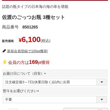
話題の瓶タイプの日本海の海の幸を堪能
佐渡のごっつお瓶 3種セット
商品番号
8501265
6,100
¥
販売価格
新規会員登録で100pt獲得!
169
会員の方は
pt獲得
お届け日について（目安）
(
必
熨斗をお選びください
須
)
(
必
須