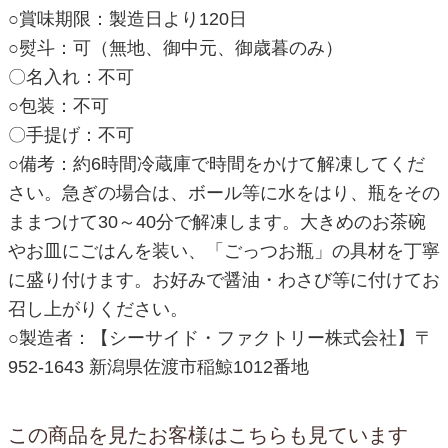
○賞味期限：製造日より120日
○熨斗：可（無地、御中元、御歳暮のみ）
〇名入れ：不可
○包装：不可
〇手提げ：不可
○備考：約6時間冷蔵庫で時間をかけて解凍してくだ
さい。急ぎの場合は、ボール等に水をはり、瓶をその
ままつけて30～40分で解凍します。大きめのお茶碗
やお皿にごはんを装い、「ごっつお瓶」の具材を丁寧
に盛り付けます。お好みで醤油・わさび等に付けてお
召し上がりください。
○製造者：【シーサイド・ファクトリー株式会社】〒
952-1643 新潟県佐渡市稲鯨1012番地
この商品を見たお客様はこちらも見ています