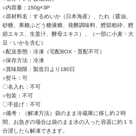
○内容量：150g×3P
○原材料名：するめいか（日本海産）、たれ（醤油、
砂糖、果糖ぶどう糖液糖、発酵調味料、鰹節粗砕、鰹
節エキス、生姜汁、酵母エキス）、（一部に小麦・大
豆・いかを含む）
○配送形態：冷凍（宅配BOX・置配不可）
○保存方法：冷凍
○賞味期限：製造日より180日
○熨斗：可
〇名入れ：不可
○包装：不可
〇手提げ：不可
○備考：（解凍方法）袋のまま冷蔵庫に移し約２時
間、お急ぎの場合は袋のまま水の入った容器に約１５
分浸したら解凍できます。