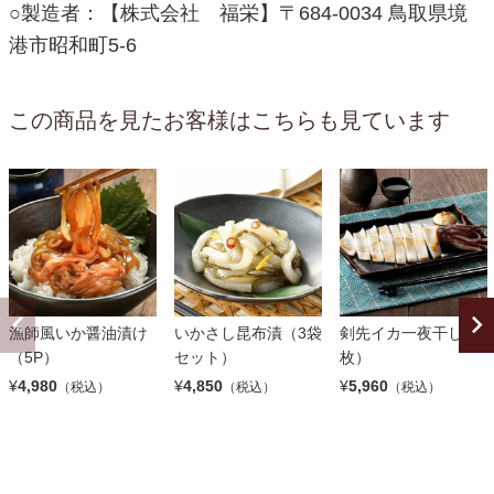
○製造者：【株式会社 福栄】〒684-0034 鳥取県境
港市昭和町5-6
この商品を見たお客様はこちらも見ています
漁師風いか醤油漬け
いかさし昆布漬（3袋
剣先イカ一夜干し（5
（5P）
セット）
枚）
¥
4,980
¥
4,850
¥
5,960
（税込）
（税込）
（税込）