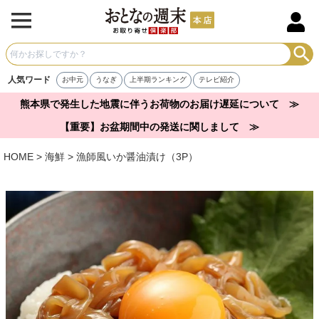
人気ワード
お中元
うなぎ
上半期ランキング
テレビ紹介
熊本県で発生した地震に伴うお荷物のお届け遅延について ≫
【重要】お盆期間中の発送に関しまして ≫
HOME
海鮮
漁師風いか醤油漬け（3P）