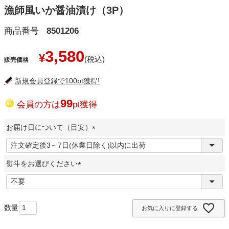
漁師風いか醤油漬け（3P）
商品番号
8501206
3,580
¥
販売価格
新規会員登録で100pt獲得!
99
会員の方は
pt獲得
お届け日について（目安）
(
必
熨斗をお選びください
須
)
(
必
須
お気に入りに登録する
)