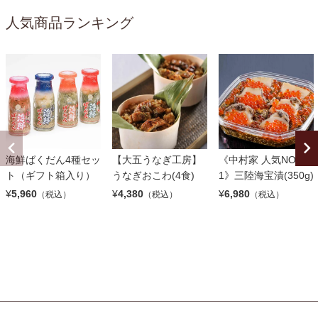
人気商品ランキング
海鮮ばくだん4種セッ
【大五うなぎ工房】
《中村家 人気NO.
ト（ギフト箱入り）
うなぎおこわ(4食)
1》三陸海宝漬(350g)
¥
5,960
¥
4,380
¥
6,980
（税込）
（税込）
（税込）