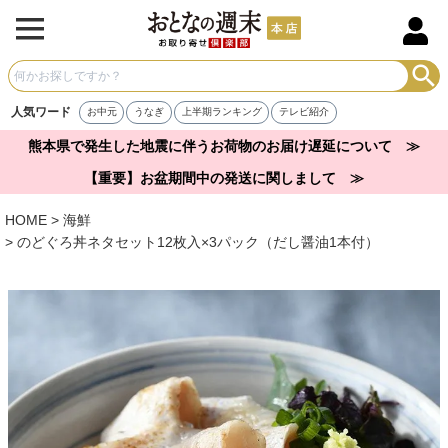
人気ワード
お中元
うなぎ
上半期ランキング
テレビ紹介
熊本県で発生した地震に伴うお荷物のお届け遅延について ≫
【重要】お盆期間中の発送に関しまして ≫
HOME
海鮮
のどぐろ丼ネタセット12枚入×3パック（だし醤油1本付）