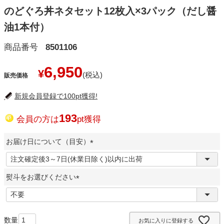
のどぐろ丼ネタセット12枚入×3パック（だし醤
油1本付）
商品番号
8501106
6,950
¥
販売価格
新規会員登録で100pt獲得!
193
会員の方は
pt獲得
お届け日について（目安）
(
必
熨斗をお選びください
須
)
(
必
須
お気に入りに登録する