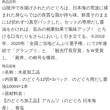
商品説明
山陰沖で水揚げされたのどぐろは、日本海の荒波に揉
まれた身ならではの良質な脂が持ち味。鮮度そのまま
に12切れずつ真空パックした。セットの専用だし醤
油をかければ、旨みの相乗効果で風味アップ ! とろ
ける口当たりをさらにおいしく引き立てる。※2019
年、2020年「全国ご当地どんぶり選手権」にて2年連
続で「グランプリ」と、「観光庁長官賞」をＷ受賞
し、「殿丼」の称号を獲得。
商品規格
○名称：水産加工品
○内容量：のどぐろ12切×3パック、のどぐろ用だし醤
油100ml×1本
○原材料名：
【のどぐろ加工品】アカムツ（のどぐろ 日本海
産）、食塩