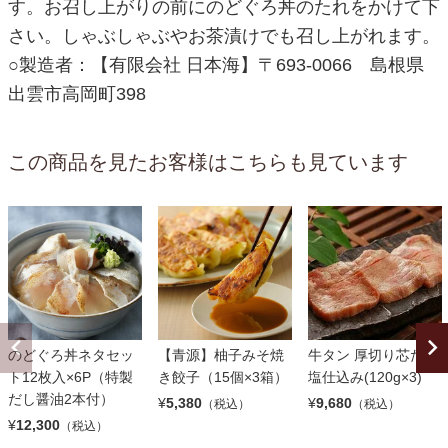
す。お召し上がりの前にのどぐろ丼のたれをかけて下
さい。しゃぶしゃぶやお茶漬けでも召し上がれます。
○製造者：【有限会社 日本海】〒693-0066 島根県
出雲市高岡町398
この商品を見たお客様はこちらも見ています
のどぐろ丼ネタセッ
【青源】柚子みそ焼
牛タン 厚切り芯たん
ト12枚入×6P（特製
き餃子（15個×3箱）
塩仕込み(120g×3)
だし醤油2本付）
¥
5,380
¥
9,680
（税込）
（税込）
¥
12,300
（税込）