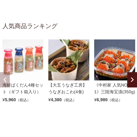
人気商品ランキング
海鮮ばくだん4種セッ
【大五うなぎ工房】
《中村家 人気NO.
ト（ギフト箱入り）
うなぎおこわ(4食)
1》三陸海宝漬(350g)
¥
5,960
¥
4,380
¥
6,980
（税込）
（税込）
（税込）