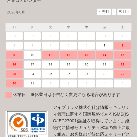
営業日カレンダー
2026年8月
日
月
火
水
木
金
土
26
27
28
29
30
31
1
2
3
4
5
6
7
8
9
10
11
12
13
14
15
16
17
18
19
20
21
22
23
24
25
26
27
28
29
30
31
1
2
3
4
5
休業日 ※休業日は予告なく変更になる場合があります。
アイブリッジ株式会社は情報セキュリテ
ィ管理に関する国際規格であるISMS(IS
O/IEC27001)認証を取得しています。継
続的に情報セキュリティ水準の向上に取
り組み、お客様の期待に応えるサービス