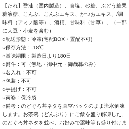
【たれ】醤油（国内製造）、食塩、砂糖、ぶどう糖果
糖液糖、こんぶ、こんぶエキス、かつおエキス、/調
味料（アミノ酸等）、酒精、甘味料（甘草）、（一部
に大豆・小麦を含む）
○配送形態：冷凍(宅配BOX・置配不可)
○保存方法：-18℃
○賞味期限：製造日より180日
○熨斗：可（無地・御中元・御歳暮のみ）
○名入れ：不可
○包装：不可
○手提げ：不可
○荷姿：保冷袋
○備考：のどぐろ丼ネタを真空パックのまま流水解凍
します。お茶碗（どんぶり）にご飯を盛り解凍した、
のどぐろ丼ネタを並べ、お好みで薬味等も盛り付けま