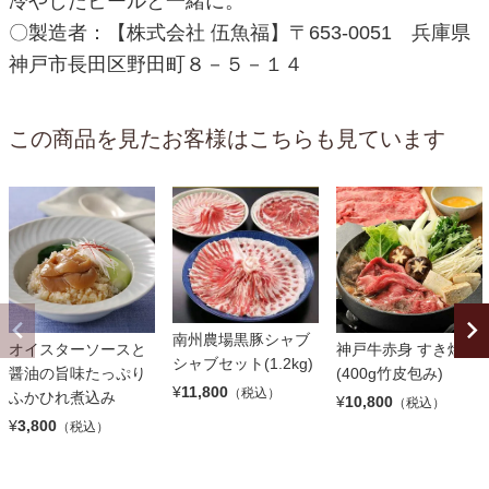
冷やしたビールと一緒に。
〇製造者：【株式会社 伍魚福】〒653-0051 兵庫県
神戸市長田区野田町８－５－１４
この商品を見たお客様はこちらも見ています
南州農場黒豚シャブ
オイスターソースと
神戸牛赤身 すき焼き
シャブセット(1.2kg)
醤油の旨味たっぷり
(400g竹皮包み)
¥
11,800
（税込）
ふかひれ煮込み
¥
10,800
（税込）
¥
3,800
（税込）