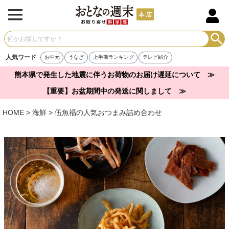
人気ワード
お中元
うなぎ
上半期ランキング
テレビ紹介
熊本県で発生した地震に伴うお荷物のお届け遅延について ≫
【重要】お盆期間中の発送に関しまして ≫
HOME
海鮮
伍魚福の人気おつまみ詰め合わせ