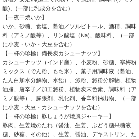
酸)、(一部に乳成分を含む）
【一夜干焼いか】
いか、砂糖、食塩、醤油／ソルビトール、酒精、調味
料（アミノ酸等）、リン酸塩（Na)、酸味料、（一部
に小麦・いか・大豆を含む）
【一杯の珍極）備長炭カシューナッツ】
カシューナッツ（インド産）、小麦粉、砂糖、寒梅粉
ミックス（でん粉、もち米）、菓子用調味液（醤油、
たん白加水分解物、水飴）、澱粉、澱粉分解物、植物
油脂、唐辛子／加工澱粉、植物炭末色素、調味料（ア
ミノ酸等）、膨張剤、乳化剤、香辛料抽出物、（一部
に小麦・大豆・カシューナッツを含む）
【一杯の珍極）豚しょうが焼風ジャーキー】
豚肉、生姜焼のたれ（醤油、生姜、ぶどう糖果糖液
糖、砂糖、その他）、生姜、醤油、デキストリン、た