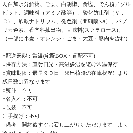
ん白加水分解物、ごま、白胡椒、食塩、でん粉／ソル
ビット、調味料（アミノ酸等）、酸化防止剤（Ｖ．
Ｃ）、酢酸ナトリウム、発色剤（亜硝酸Na）、パプ
リカ色素、香辛料抽出物、甘味料(スクラロース)、
（一部に小麦・オレンジ・ごま・大豆・豚肉を含む）
○配送形態：常温(宅配BOX・置配不可)
○保存方法：直射日光・高温多湿を避け常温保存
○賞味期限：最長９０日 ※出荷時の在庫状況により
残日数は異なります。
○熨斗：不可
○名入れ：不可
○包装：不可
〇手提げ：不可
○備考：開封後すぐお召し上がりいただけます。よく