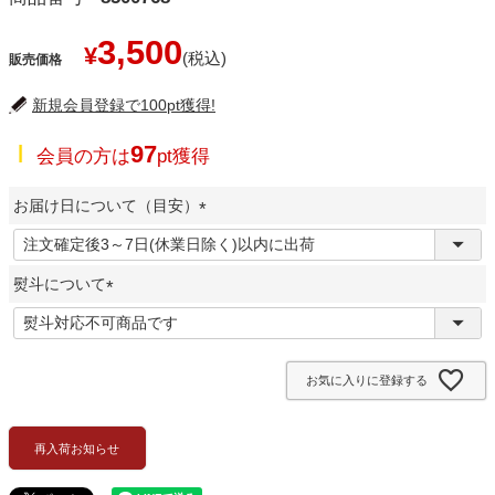
3,500
¥
販売価格
新規会員登録で100pt獲得!
97
会員の方は
pt獲得
お届け日について（目安）
(
必
熨斗について
須
)
(
必
須
お気に入りに登録する
)
再入荷お知らせ