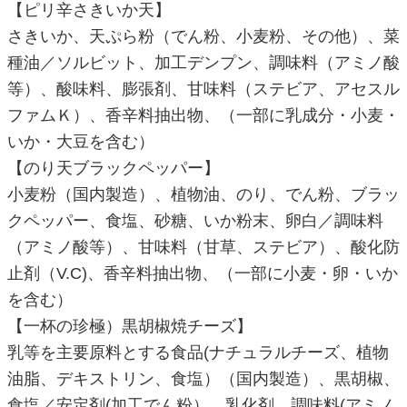
【ピリ辛さきいか天】
さきいか、天ぷら粉（でん粉、小麦粉、その他）、菜
種油／ソルビット、加工デンプン、調味料（アミノ酸
等）、酸味料、膨張剤、甘味料（ステビア、アセスル
ファムＫ）、香辛料抽出物、（一部に乳成分・小麦・
いか・大豆を含む）
【のり天ブラックペッパー】
小麦粉（国内製造）、植物油、のり、でん粉、ブラッ
クペッパー、食塩、砂糖、いか粉末、卵白／調味料
（アミノ酸等）、甘味料（甘草、ステビア）、酸化防
止剤（V.C)、香辛料抽出物、（一部に小麦・卵・いか
を含む）
【一杯の珍極）黒胡椒焼チーズ】
乳等を主要原料とする食品(ナチュラルチーズ、植物
油脂、デキストリン、食塩）（国内製造）、黒胡椒、
食塩／安定剤(加工でん粉）、乳化剤、調味料(アミノ