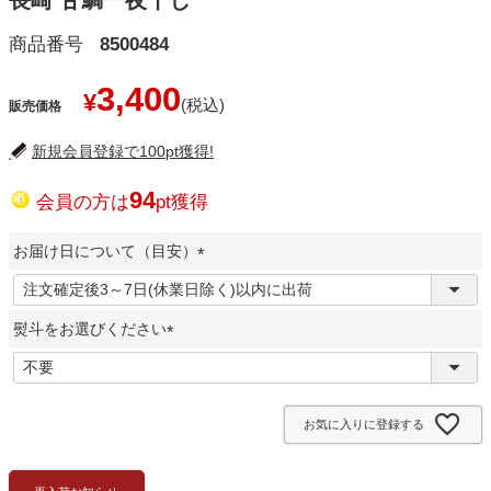
長崎 甘鯛一夜干し
商品番号
8500484
3,400
¥
販売価格
新規会員登録で100pt獲得!
94
会員の方は
pt獲得
お届け日について（目安）
(
必
熨斗をお選びください
須
)
(
必
須
お気に入りに登録する
)