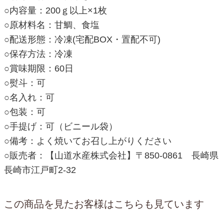
○内容量：200ｇ以上×1枚
○原材料名：甘鯛、食塩
○配送形態：冷凍(宅配BOX・置配不可)
○保存方法：冷凍
○賞味期限：60日
○熨斗：可
○名入れ：可
○包装：可
○手提げ：可（ビニール袋）
○備考：よく焼いてお召し上がりください
○販売者：【山道水産株式会社】〒850-0861 長崎県
長崎市江戸町2-32
この商品を見たお客様はこちらも見ています