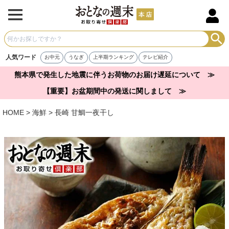
人気ワード
お中元
うなぎ
上半期ランキング
テレビ紹介
熊本県で発生した地震に伴うお荷物のお届け遅延について ≫
【重要】お盆期間中の発送に関しまして ≫
HOME
海鮮
長崎 甘鯛一夜干し