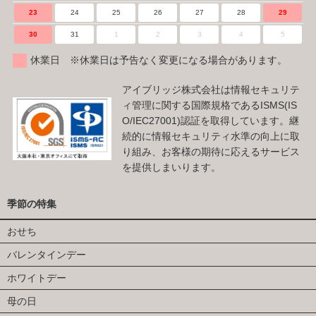
23
24
25
26
27
28
29
30
31
1
2
3
4
5
休業日 ※休業日は予告なく変更になる場合があります。
アイブリッジ株式会社は情報セキュリテ
ィ管理に関する国際規格であるISMS(IS
O/IEC27001)認証を取得しています。継
続的に情報セキュリティ水準の向上に取
り組み、お客様の期待に応えるサービス
を提供しまいります。
季節の特集
おせち
バレンタインデー
ホワイトデー
母の日