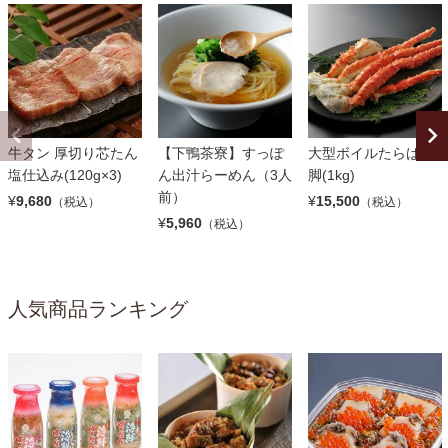
牛タン 厚切り芯たん
【下鴨茶寮】すっぽ
大型ボイルたらば蟹
塩仕込み(120g×3)
ん出汁らーめん（3人
脚(1kg)
前）
¥
9,680
¥
15,500
（税込）
（税込）
¥
5,960
（税込）
人気商品ランキング