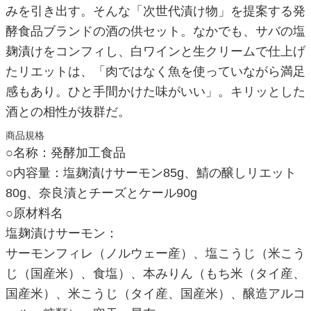
みを引き出す。そんな「次世代漬け物」を提案する発
酵食品ブランドの酒の供セット。なかでも、サバの塩
麹漬けをコンフィし、白ワインと生クリームで仕上げ
たリエットは、「肉ではなく魚を使っていながら満足
感もあり。ひと手間かけた味がいい」。キリッとした
酒との相性が抜群だ。
商品規格
○名称：発酵加工食品
○内容量：塩麹漬けサーモン85g、鯖の醸しリエット
80g、奈良漬とチーズとケール90g
○原材料名
塩麹漬けサーモン：
サーモンフィレ（ノルウェー産）、塩こうじ（米こう
じ（国産米）、食塩）、本みりん（もち米（タイ産、
国産米）、米こうじ（タイ産、国産米）、醸造アルコ