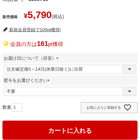
5,790
¥
販売価格
新規会員登録で100pt獲得!
161
会員の方は
pt獲得
お届け日について（目安）
(
必
熨斗をお選びください
須
)
(
必
須
お気に入りに登録する
)
カートに入れる