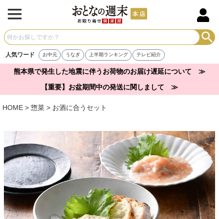
人気ワード
お中元
うなぎ
上半期ランキング
テレビ紹介
熊本県で発生した地震に伴うお荷物のお届け遅延について ≫
【重要】お盆期間中の発送に関しまして ≫
HOME
惣菜
お酒に合うセット