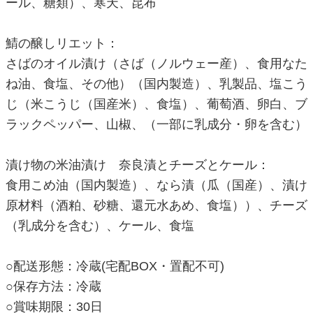
ール、糖類）、寒天、昆布
鯖の醸しリエット：
さばのオイル漬け（さば（ノルウェー産）、食用なた
ね油、食塩、その他）（国内製造）、乳製品、塩こう
じ（米こうじ（国産米）、食塩）、葡萄酒、卵白、ブ
ラックペッパー、山椒、（一部に乳成分・卵を含む）
漬け物の米油漬け 奈良漬とチーズとケール：
食用こめ油（国内製造）、なら漬（瓜（国産）、漬け
原材料（酒粕、砂糖、還元水あめ、食塩））、チーズ
（乳成分を含む）、ケール、食塩
○配送形態：冷蔵(宅配BOX・置配不可)
○保存方法：冷蔵
○賞味期限：30日