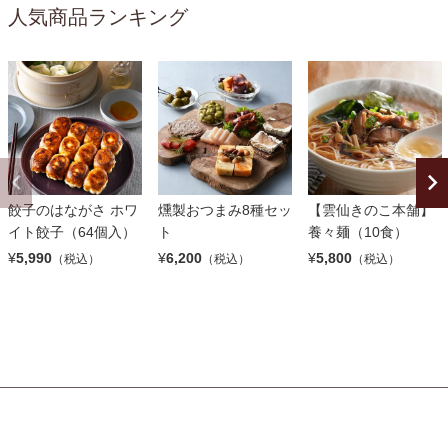
人気商品ランキング
餃子のはながさ ホワ
燻製おつまみ8種セッ
【雲仙きのこ本舗】
イト餃子（64個入）
ト
養々麺（10食）
¥
5,990
¥
6,200
¥
5,800
（税込）
（税込）
（税込）