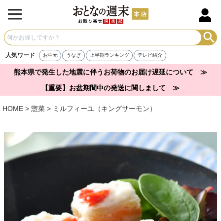
人気ワード
お中元
うなぎ
上半期ランキング
テレビ紹介
熊本県で発生した地震に伴うお荷物のお届け遅延について ≫
【重要】お盆期間中の発送に関しまして ≫
HOME
惣菜
ミルフィーユ（キングサーモン）