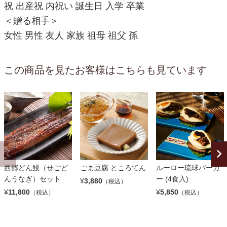
祝 出産祝 内祝い 誕生日 入学 卒業
＜贈る相手＞
女性 男性 友人 家族 祖母 祖父 孫
この商品を見たお客様はこちらも見ています
西郷どん鰻（せごど
ごま豆腐 ところてん
ルーロー琉球バーガ
んうなぎ）セット
ー (4食入)
¥
3,880
（税込）
¥
11,800
¥
5,850
（税込）
（税込）