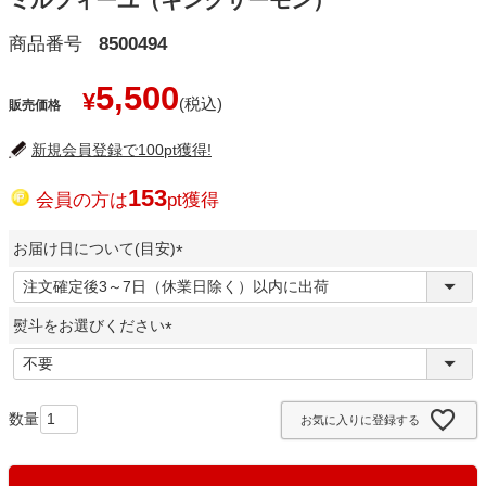
ミルフィーユ（キングサーモン）
商品番号
8500494
5,500
¥
販売価格
新規会員登録で100pt獲得!
153
会員の方は
pt獲得
お届け日について(目安)
(
必
熨斗をお選びください
須
)
(
必
須
お気に入りに登録する
)