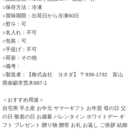
○保存方法：冷凍
○賞味期限：出荷日から冷凍60日
○熨斗：可
○名入れ：不可
○包装：可
○手提げ：不可
○荷姿：その他
○備考：
○製造者：【株式会社 ヨネダ】 〒939-1732 富山
県南砺市荒木887-1
＜おすすめ用途＞
自宅用 手土産 お中元 サマーギフト お年賀 母の日 父
の日 敬老の日 お歳暮 バレンタイン ホワイトデー ギ
フト プレゼント 贈り物 贈答 お礼 お返し ご挨拶 結婚