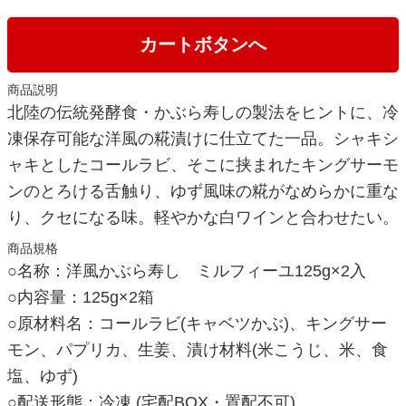
カートボタンへ
商品説明
北陸の伝統発酵食・かぶら寿しの製法をヒントに、冷
凍保存可能な洋風の糀漬けに仕立てた一品。シャキシ
ャキとしたコールラビ、そこに挟まれたキングサーモ
ンのとろける舌触り、ゆず風味の糀がなめらかに重な
り、クセになる味。軽やかな白ワインと合わせたい。
商品規格
○名称：洋風かぶら寿し ミルフィーユ125g×2入
○内容量：125g×2箱
○原材料名：コールラビ(キャベツかぶ)、キングサー
モン、パプリカ、生姜、漬け材料(米こうじ、米、食
塩、ゆず)
○配送形態：冷凍 (宅配BOX・置配不可)