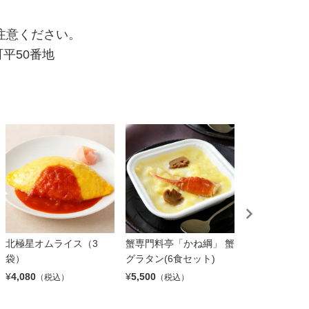
注意ください。
町平50番地
北極星オムライス（3
蟹専門料亭「かね綱」 蟹
せごどんぶい 
袋）
グラタン(6食セット)
箱
¥
4,080
¥
5,500
¥
3,200
（税込）
（税込）
（税込）