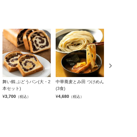
舞い鶴 ぶどうパン(大・2
中華蕎麦とみ田 つけめん
【石松】浜松
本セット)
(3食)
「石松」の餃子
袋）
¥
3,700
¥
4,680
（税込）
（税込）
¥
4,550
（税込）