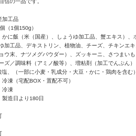
自信の一品です。
産加工品
個（1個150g）
：かに飯（米（国産）、しょうゆ加工品、蟹エキス）、
ゆ加工品、デキストリン、植物油、チーズ、チキンエキ
ョウ末、ナツメグパウダー）、ズッキーニ、さつまいも
ーズ／調味料（アミノ酸等）、増粘剤（加工でんぷん）
硫酸塩、（一部に小麦・乳成分・大豆・かに・鶏肉を含む
：冷凍（宅配BOX・置配不可）
：冷凍
：製造日より180日
可
可