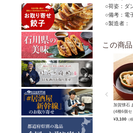
○荷姿：ダ
○備考：電
○製造者：【
この商品
加賀懐石 
(4種6個セ
¥
3,100
（