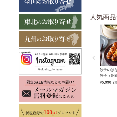
人気商品
餃子のはな
餃子（64
¥
5,990
（