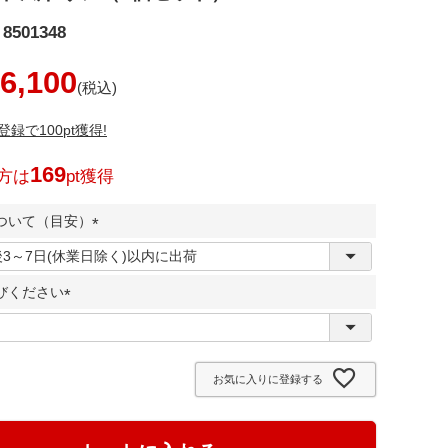
8501348
6,100
録で100pt獲得!
169
方は
pt獲得
ついて（目安）
(
必
びください
須
)
(
必
須
お気に入りに登録する
)