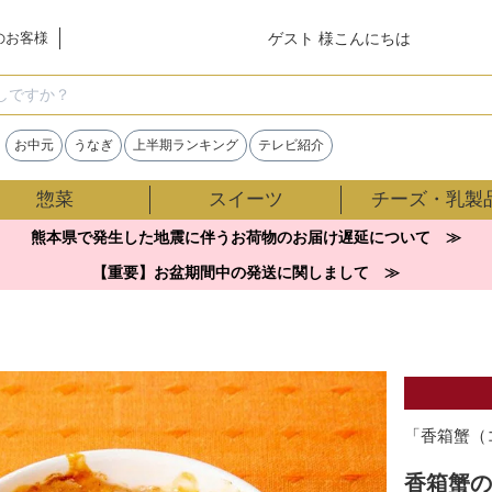
ゲスト 様こんにちは
のお客様
検索
お中元
うなぎ
上半期ランキング
テレビ紹介
惣菜
スイーツ
チーズ・乳製
熊本県で発生した地震に伴うお荷物のお届け遅延について ≫
【重要】お盆期間中の発送に関しまして ≫
「香箱蟹（
香箱蟹の