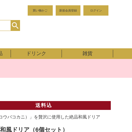
買い物かご
新規会員登録
ログイン
品
ドリンク
雑貨
送料込
コウバコカニ）」を贅沢に使用した絶品和風ドリア
和風ドリア（6個セット）