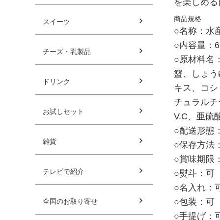
を楽しめる
商品規格
スイーツ
○名称：水
○内容量：6
チーズ・乳製品
○原材料名
蟹、しょう
ドリンク
キス、コシ
チュラルチ
お試しセット
V.C、亜
○配送形態
雑貨
○保存方法
○賞味期限
テレビで紹介
○熨斗：可
○名入れ：
○包装：可
全国のお取り寄せ
○手提げ：