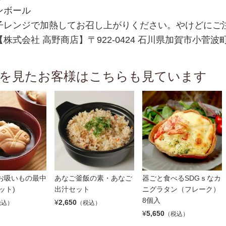
ンボール
子レンジで加熱してお召し上がりください。やけどにご
株式会社 高野商店】〒922-0424 石川県加賀市小菅波
を見たお客様はこちらも見ています
お吸いもの最中
あなご釜飯の素・あなご
器ごと食べるSDGｓなカ
ット)
出汁セット
ニグラタン（フレーク）
8個入
¥
2,650
税込）
（税込）
¥
5,650
（税込）