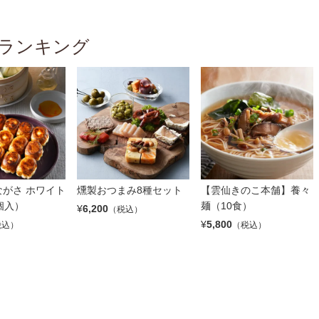
ランキング
がさ ホワイト
燻製おつまみ8種セット
【雲仙きのこ本舗】養々
個入）
麺（10食）
¥
6,200
（税込）
¥
5,800
税込）
（税込）