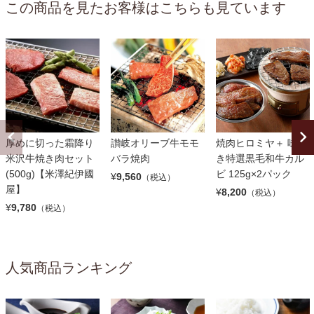
この商品を見たお客様はこちらも見ています
厚めに切った霜降り
讃岐オリーブ牛モモ
焼肉ヒロミヤ＋ 味付
米沢牛焼き肉セット
バラ焼肉
き特選黒毛和牛カル
(500g)【米澤紀伊國
ビ 125g×2パック
¥
9,560
（税込）
屋】
¥
8,200
（税込）
¥
9,780
（税込）
人気商品ランキング