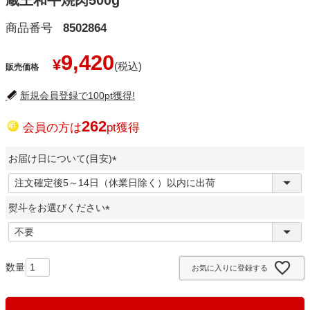
蔵王和牛焼肉500g
商品番号
8502864
9,420
¥
販売価格
新規会員登録で100pt獲得!
262
会員の方は
pt獲得
お届け日について(目安)
(
必
熨斗をお選びください
須
)
(
必
須
お気に入りに登録する
)