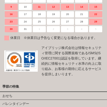
9
10
11
12
13
14
15
16
17
18
19
20
21
22
23
24
25
26
27
28
29
30
31
1
2
3
4
5
休業日 ※休業日は予告なく変更になる場合があります。
アイブリッジ株式会社は情報セキュリテ
ィ管理に関する国際規格であるISMS(IS
O/IEC27001)認証を取得しています。継
続的に情報セキュリティ水準の向上に取
り組み、お客様の期待に応えるサービス
を提供しまいります。
季節の特集
おせち
バレンタインデー