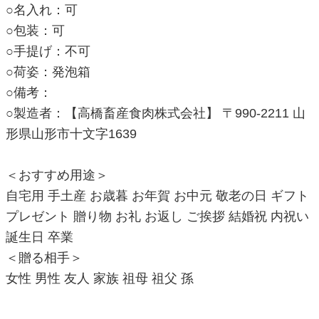
○名入れ：可
○包装：可
○手提げ：不可
○荷姿：発泡箱
○備考：
○製造者：【高橋畜産食肉株式会社】 〒990-2211 山
形県山形市十文字1639
＜おすすめ用途＞
自宅用 手土産 お歳暮 お年賀 お中元 敬老の日 ギフト
プレゼント 贈り物 お礼 お返し ご挨拶 結婚祝 内祝い
誕生日 卒業
＜贈る相手＞
女性 男性 友人 家族 祖母 祖父 孫