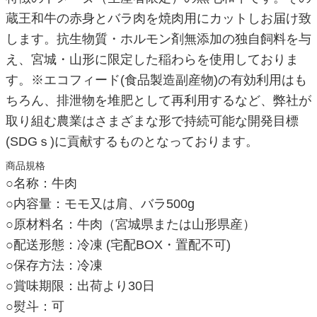
蔵王和牛の赤身とバラ肉を焼肉用にカットしお届け致
します。抗生物質・ホルモン剤無添加の独自飼料を与
え、宮城・山形に限定した稲わらを使用しておりま
す。※エコフィード(食品製造副産物)の有効利用はも
ちろん、排泄物を堆肥として再利用するなど、弊社が
取り組む農業はさまざまな形で持続可能な開発目標
(SDGｓ)に貢献するものとなっております。
商品規格
○名称：牛肉
○内容量：モモ又は肩、バラ500g
○原材料名：牛肉（宮城県または山形県産）
○配送形態：冷凍 (宅配BOX・置配不可)
○保存方法：冷凍
○賞味期限：出荷より30日
○熨斗：可