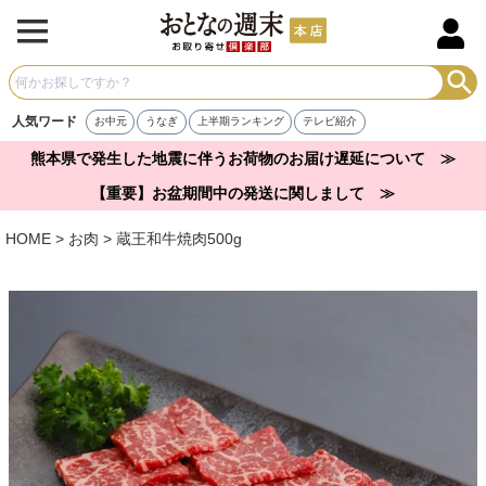
人気ワード
お中元
うなぎ
上半期ランキング
テレビ紹介
熊本県で発生した地震に伴うお荷物のお届け遅延について ≫
【重要】お盆期間中の発送に関しまして ≫
HOME
お肉
蔵王和牛焼肉500g