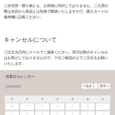
ご自宅用・贈り物とも、お荷物に同封しておりません。ご入用の
際は当店から商品とは別便で郵便いたしますので、購入カートの
備考欄に記載ください。
キャンセルについて
ご注文当日内にメールでご連絡ください。翌日以降のキャンセル
はお受けしておりませんので、十分ご確認の上でご注文をお願い
いたします。
営業日カレンダー
2026年8月
日
月
火
水
木
金
土
26
27
28
29
30
31
1
2
3
4
5
6
7
8