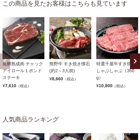
この商品を見たお客様はこちらも見ています
発酵熟成肉 チャック
熊野牛 すき焼き懐石
特選千屋牛すき焼・
アイロール１ポンド
(約2～3人前)
しゃぶしゃぶ（350
ステーキ
g）
¥
8,660
（税込）
¥
7,610
¥
10,800
（税込）
（税込）
人気商品ランキング