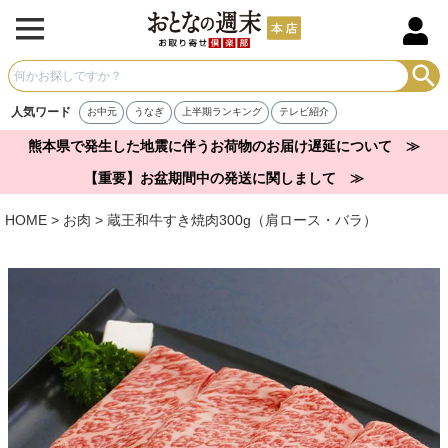
人気ワード
お中元
うなぎ
上半期ランキング
テレビ紹介
熊本県で発生した地震に伴うお荷物のお届け遅延について ≫
【重要】お盆期間中の発送に関しまして ≫
HOME
お肉
蔵王和牛すき焼肉300g（肩ロース・バラ）