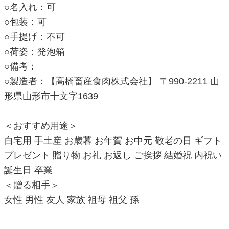
○名入れ：可
○包装：可
○手提げ：不可
○荷姿：発泡箱
○備考：
○製造者：【高橋畜産食肉株式会社】 〒990-2211 山
形県山形市十文字1639
＜おすすめ用途＞
自宅用 手土産 お歳暮 お年賀 お中元 敬老の日 ギフト
プレゼント 贈り物 お礼 お返し ご挨拶 結婚祝 内祝い
誕生日 卒業
＜贈る相手＞
女性 男性 友人 家族 祖母 祖父 孫