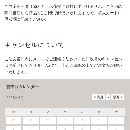
ご自宅用・贈り物とも、お荷物に同封しておりません。ご入用の
際は当店から商品とは別便で郵便いたしますので、購入カートの
備考欄に記載ください。
キャンセルについて
ご注文当日内にメールでご連絡ください。翌日以降のキャンセル
はお受けしておりませんので、十分ご確認の上でご注文をお願い
いたします。
営業日カレンダー
2026年8月
日
月
火
水
木
金
土
26
27
28
29
30
31
1
2
3
4
5
6
7
8