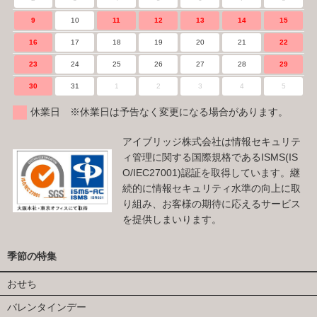
9
10
11
12
13
14
15
16
17
18
19
20
21
22
23
24
25
26
27
28
29
30
31
1
2
3
4
5
休業日 ※休業日は予告なく変更になる場合があります。
アイブリッジ株式会社は情報セキュリテ
ィ管理に関する国際規格であるISMS(IS
O/IEC27001)認証を取得しています。継
続的に情報セキュリティ水準の向上に取
り組み、お客様の期待に応えるサービス
を提供しまいります。
季節の特集
おせち
バレンタインデー