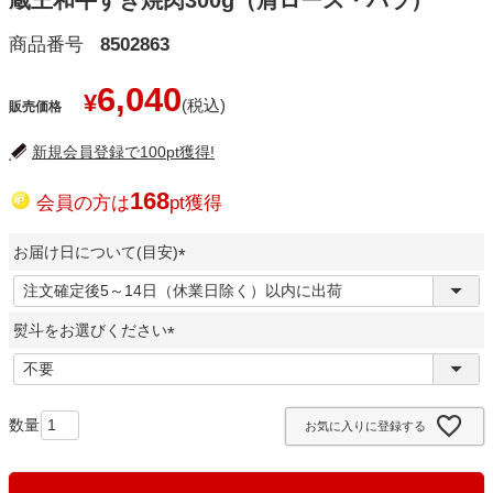
蔵王和牛すき焼肉300g（肩ロース・バラ）
商品番号
8502863
6,040
¥
販売価格
新規会員登録で100pt獲得!
168
会員の方は
pt獲得
お届け日について(目安)
(
必
熨斗をお選びください
須
)
(
必
須
お気に入りに登録する
)