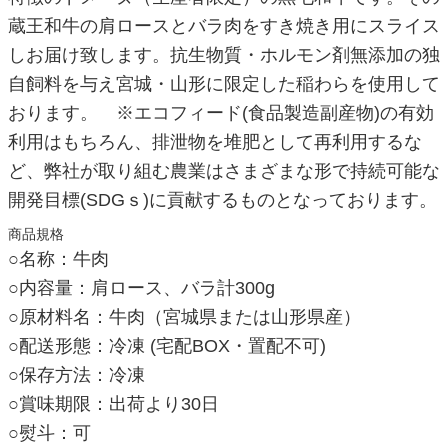
蔵王和牛の肩ロースとバラ肉をすき焼き用にスライス
しお届け致します。抗生物質・ホルモン剤無添加の独
自飼料を与え宮城・山形に限定した稲わらを使用して
おります。 ※エコフィード(食品製造副産物)の有効
利用はもちろん、排泄物を堆肥として再利用するな
ど、弊社が取り組む農業はさまざまな形で持続可能な
開発目標(SDGｓ)に貢献するものとなっております。
商品規格
○名称：牛肉
○内容量：肩ロース、バラ計300g
○原材料名：牛肉（宮城県または山形県産）
○配送形態：冷凍 (宅配BOX・置配不可)
○保存方法：冷凍
○賞味期限：出荷より30日
○熨斗：可