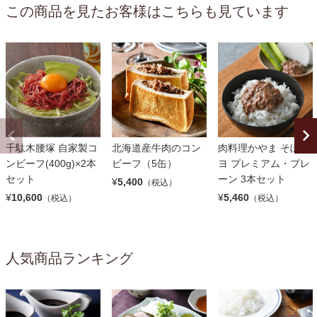
この商品を見たお客様はこちらも見ています
千駄木腰塚 自家製コ
北海道産牛肉のコン
肉料理かやま そぼマ
ンビーフ(400g)×2本
ビーフ（5缶）
ヨ プレミアム・プレ
セット
ーン 3本セット
¥
5,400
（税込）
¥
10,600
¥
5,460
（税込）
（税込）
人気商品ランキング