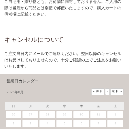
ご自宅用・贈り物とも、お荷物に同封しておりません。ご入用の
際は当店から商品とは別便で郵便いたしますので、購入カートの
備考欄に記載ください。
キャンセルについて
ご注文当日内にメールでご連絡ください。翌日以降のキャンセル
はお受けしておりませんので、十分ご確認の上でご注文をお願い
いたします。
営業日カレンダー
2026年8月
日
月
火
水
木
金
土
26
27
28
29
30
31
1
2
3
4
5
6
7
8