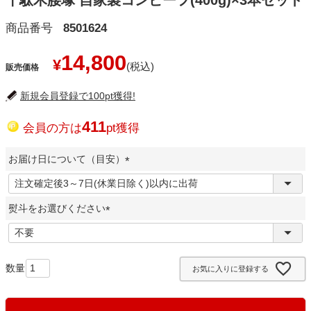
千駄木腰塚 自家製コンビーフ(400g)×3本セット
商品番号
8501624
14,800
¥
販売価格
新規会員登録で100pt獲得!
411
会員の方は
pt獲得
お届け日について（目安）
(
必
熨斗をお選びください
須
)
(
必
須
お気に入りに登録する
)