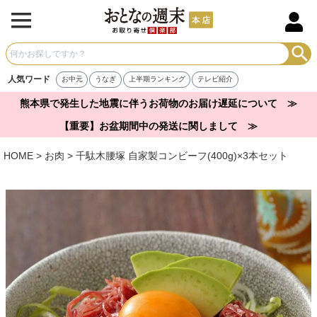
人気ワード
お中元
うなぎ
上半期ランキング
テレビ紹介
熊本県で発生した地震に伴うお荷物のお届け遅延について ≫
【重要】お盆期間中の発送に関しまして ≫
HOME
お肉
千駄木腰塚 自家製コンビーフ(400g)×3本セット