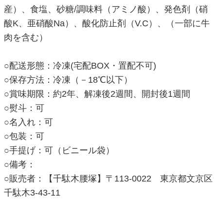
産）、食塩、砂糖/調味料（アミノ酸）、発色剤（硝
酸K、亜硝酸Na）、酸化防止剤（V.C）、（一部に牛
肉を含む）
○配送形態：冷凍(宅配BOX・置配不可)
○保存方法：冷凍（－18℃以下）
○賞味期限：約2年、解凍後2週間、開封後1週間
○熨斗：可
○名入れ：可
○包装：可
○手提げ：可（ビニール袋）
○備考：
○販売者：【千駄木腰塚】〒113-0022 東京都文京区
千駄木3-43-11