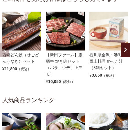
西郷どん鰻（せごど
【新田ファーム】鷹
石川県金沢・港町の
んうなぎ）セット
栖牛 焼き肉セット
郷土料理 めった汁
（バラ、ウデ、上モ
（5箱セット）
¥
11,800
（税込）
モ）
¥
3,850
（税込）
¥
10,050
（税込）
人気商品ランキング