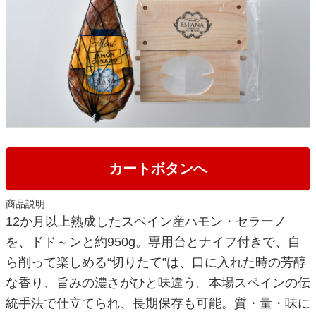
カートボタンへ
商品説明
12か月以上熟成したスペイン産ハモン・セラーノ
を、ドド～ンと約950g。専用台とナイフ付きで、自
ら削って楽しめる“切りたて”は、口に入れた時の芳醇
な香り、旨みの濃さがひと味違う。本場スペインの伝
統手法で仕立てられ、長期保存も可能。質・量・味に