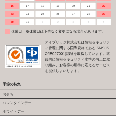
16
17
18
19
20
21
22
23
24
25
26
27
28
29
30
31
1
2
3
4
5
休業日 ※休業日は予告なく変更になる場合があります。
アイブリッジ株式会社は情報セキュリテ
ィ管理に関する国際規格であるISMS(IS
O/IEC27001)認証を取得しています。継
続的に情報セキュリティ水準の向上に取
り組み、お客様の期待に応えるサービス
を提供しまいります。
季節の特集
おせち
バレンタインデー
ホワイトデー