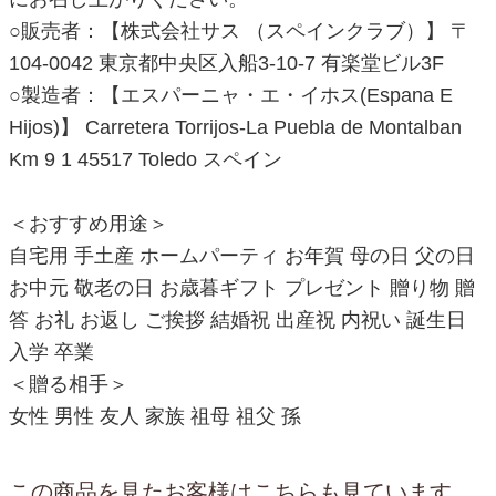
○販売者：【株式会社サス （スペインクラブ）】 〒
104-0042 東京都中央区入船3-10-7 有楽堂ビル3F
○製造者：【エスパーニャ・エ・イホス(Espana E
Hijos)】 Carretera Torrijos-La Puebla de Montalban
Km 9 1 45517 Toledo スペイン
＜おすすめ用途＞
自宅用 手土産 ホームパーティ お年賀 母の日 父の日
お中元 敬老の日 お歳暮ギフト プレゼント 贈り物 贈
答 お礼 お返し ご挨拶 結婚祝 出産祝 内祝い 誕生日
入学 卒業
＜贈る相手＞
女性 男性 友人 家族 祖母 祖父 孫
この商品を見たお客様はこちらも見ています