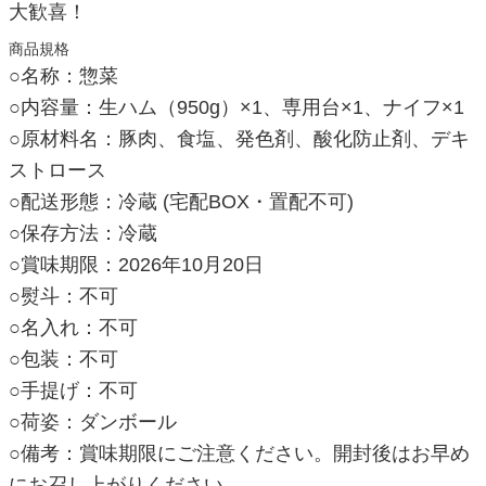
大歓喜！
商品規格
○名称：惣菜
○内容量：生ハム（950g）×1、専用台×1、ナイフ×1
○原材料名：豚肉、食塩、発色剤、酸化防止剤、デキ
ストロース
○配送形態：冷蔵 (宅配BOX・置配不可)
○保存方法：冷蔵
○賞味期限：2026年10月20日
○熨斗：不可
○名入れ：不可
○包装：不可
○手提げ：不可
○荷姿：ダンボール
○備考：賞味期限にご注意ください。開封後はお早め
にお召し上がりください。