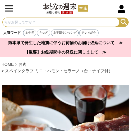
人気ワード
お中元
うなぎ
上半期ランキング
テレビ紹介
熊本県で発生した地震に伴うお荷物のお届け遅延について ≫
【重要】お盆期間中の発送に関しまして ≫
HOME
お肉
スペインクラブ ミニ・ハモン・セラーノ（台・ナイフ付）