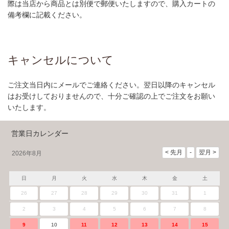
際は当店から商品とは別便で郵便いたしますので、購入カートの
備考欄に記載ください。
キャンセルについて
ご注文当日内にメールでご連絡ください。翌日以降のキャンセル
はお受けしておりませんので、十分ご確認の上でご注文をお願い
いたします。
営業日カレンダー
2026年8月
日
月
火
水
木
金
土
26
27
28
29
30
31
1
2
3
4
5
6
7
8
9
10
11
12
13
14
15