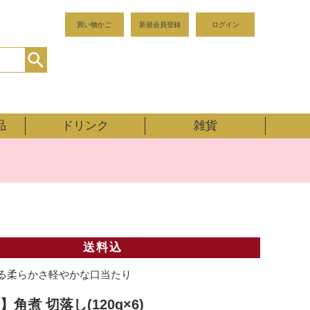
買い物かご
新規会員登録
ログイン
品
ドリンク
雑貨
送料込
る柔らかさ軽やかな口当たり
角煮 切落し(120g×6)