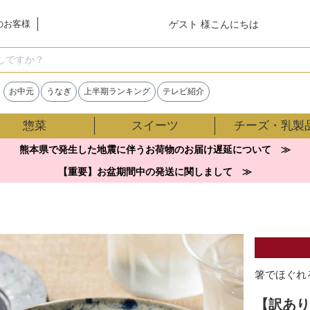
ゲスト 様こんにちは
のお客様
検索
お中元
うなぎ
上半期ランキング
テレビ紹介
惣菜
スイーツ
チーズ・乳製
熊本県で発生した地震に伴うお荷物のお届け遅延について ≫
【重要】お盆期間中の発送に関しまして ≫
箸でほぐれ
【訳あり】