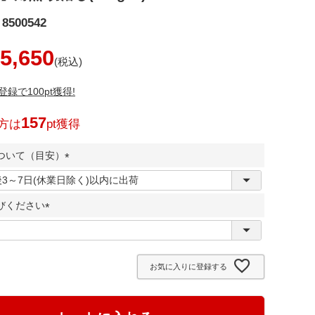
8500542
5,650
録で100pt獲得!
157
方は
pt獲得
ついて（目安）
(
必
びください
須
)
(
必
須
お気に入りに登録する
)