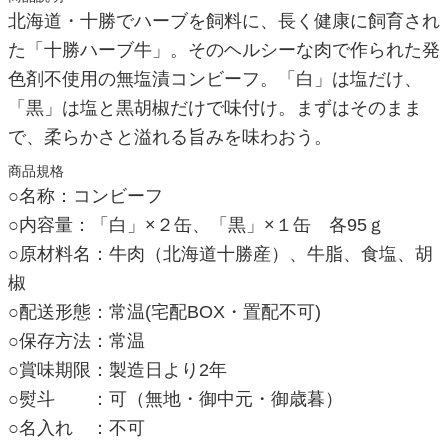
北海道・十勝でハーブを飼料に、長く健康に飼育され
た「十勝ハーブ牛」。そのヘルシーな肉で作られた発
色剤不使用の無塩漬コンビーフ。「白」は塩だけ、
「黒」は塩と黒胡椒だけで味付け。まずはそのまま
で、柔らかさと溢れる旨みを味わおう。
商品規格
○名称：コンビーフ
○内容量：「白」×２缶、「黒」×１缶 各95ｇ
○原材料名：牛肉（北海道十勝産）、牛脂、食塩、胡
椒
○配送形態：常温(宅配BOX・置配不可)
○保存方法：常温
○賞味期限：製造日より2年
○熨斗 ：可（無地・御中元・御歳暮）
○名入れ ：不可