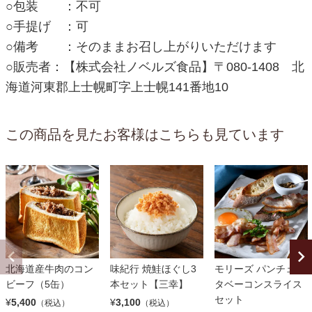
○包装 ：不可
○手提げ ：可
○備考 ：そのままお召し上がりいただけます
○販売者：【株式会社ノベルズ食品】〒080-1408 北
海道河東郡上士幌町字上士幌141番地10
この商品を見たお客様はこちらも見ています
北海道産牛肉のコン
味紀行 焼鮭ほぐし3
モリーズ パンチェッ
ビーフ（5缶）
本セット【三幸】
タベーコンスライス
セット
¥
5,400
¥
3,100
（税込）
（税込）