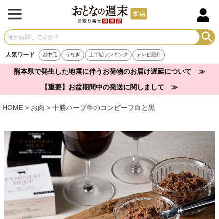
人気ワード
お中元
うなぎ
上半期ランキング
テレビ紹介
熊本県で発生した地震に伴うお荷物のお届け遅延について ≫
【重要】お盆期間中の発送に関しまして ≫
HOME
お肉
十勝ハーブ牛のコンビーフ白と黒