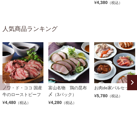
¥
4,380
（税込）
人気商品ランキング
ノワ・ド・ココ 国産
富山名物 鶏の昆布
お肉de家バルセット
牛のローストビーフ
〆（3パック）
¥
5,780
（税込）
¥
4,480
¥
4,280
（税込）
（税込）