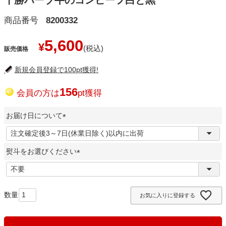
十勝ハーブ牛のコンビーフ白と黒
商品番号
8200332
5,600
¥
販売価格
新規会員登録で100pt獲得!
156
会員の方は
pt獲得
お届け日について
(
必
熨斗をお選びください
須
)
(
必
須
お気に入りに登録する
)