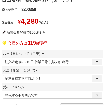
富山名物 鶏の昆布〆（3パック）
商品番号
8200359
4,280
¥
販売価格
新規会員登録で100pt獲得!
119
会員の方は
pt獲得
お届け日について（目安）
(
必
お届け希望日について
須
)
(
必
熨斗について
須
)
(
必
須