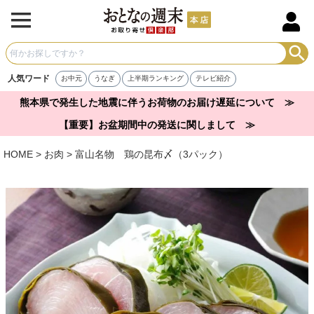
人気ワード
お中元
うなぎ
上半期ランキング
テレビ紹介
熊本県で発生した地震に伴うお荷物のお届け遅延について ≫
【重要】お盆期間中の発送に関しまして ≫
HOME
お肉
富山名物 鶏の昆布〆（3パック）