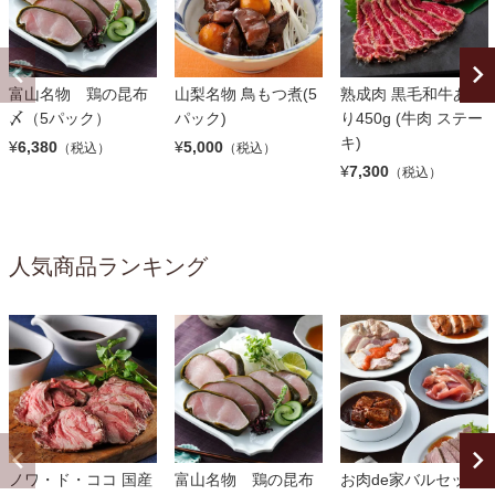
富山名物 鶏の昆布
山梨名物 鳥もつ煮(5
熟成肉 黒毛和牛あぶ
〆（5パック）
パック)
り450g (牛肉 ステー
キ)
¥
6,380
¥
5,000
（税込）
（税込）
¥
7,300
（税込）
人気商品ランキング
ノワ・ド・ココ 国産
富山名物 鶏の昆布
お肉de家バルセット