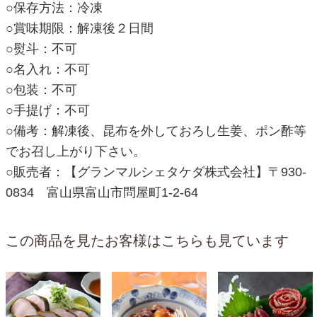
○保存方法：冷凍
○賞味期限：解凍後２日間
○熨斗：不可
○名入れ：不可
○包装：不可
○手提げ：不可
○備考：解凍後、昆布を外しておろし生姜、ポン酢等
でお召し上がり下さい。
○販売者：【グランマルシェタケダ株式会社】〒930-
0834 富山県富山市問屋町1-2-64
この商品を見たお客様はこちらも見ています