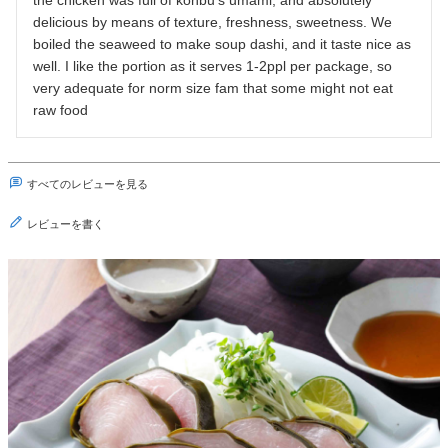
the chicken was full of konbu's umami, and absolutely 
delicious by means of texture, freshness, sweetness. We 
boiled the seaweed to make soup dashi, and it taste nice as 
well. I like the portion as it serves 1-2ppl per package, so 
very adequate for norm size fam that some might not eat 
raw food 
すべてのレビューを見る
レビューを書く