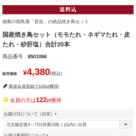
送料込
徳島の焼鳥屋「音吉」の絶品焼き鳥セット
国産焼き鳥セット（モモたれ・ネギマたれ・皮
たれ・砂肝塩）合計20本
商品番号
8501066
4,380
¥
販売価格
新規会員登録で100pt獲得!
122
会員の方は
pt獲得
お届け日について（目安）
(
必
お届け希望日について
須