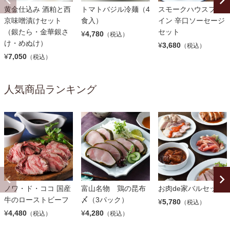
黄金仕込み 酒粕と西
トマトバジル冷麺（4
スモークハウスファ
京味噌漬けセット
食入）
イン 辛口ソーセージ
（銀たら・金華銀さ
セット
¥
4,780
（税込）
け・めぬけ）
¥
3,680
（税込）
¥
7,050
（税込）
人気商品ランキング
ノワ・ド・ココ 国産
富山名物 鶏の昆布
お肉de家バルセット
牛のローストビーフ
〆（3パック）
¥
5,780
（税込）
¥
4,480
¥
4,280
（税込）
（税込）