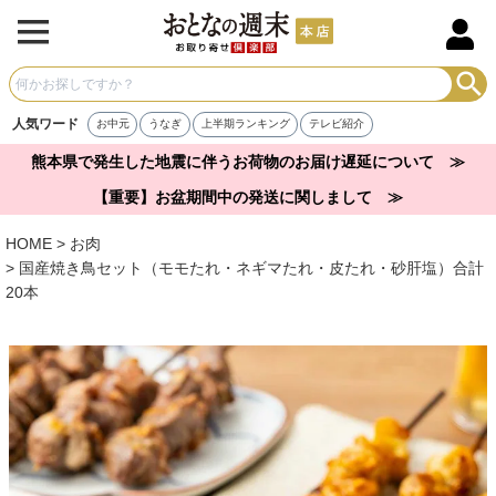
人気ワード
お中元
うなぎ
上半期ランキング
テレビ紹介
熊本県で発生した地震に伴うお荷物のお届け遅延について ≫
【重要】お盆期間中の発送に関しまして ≫
HOME
お肉
国産焼き鳥セット（モモたれ・ネギマたれ・皮たれ・砂肝塩）合計
20本