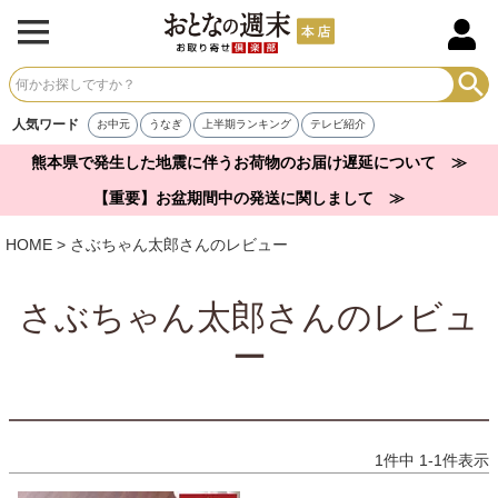
人気ワード
お中元
うなぎ
上半期ランキング
テレビ紹介
熊本県で発生した地震に伴うお荷物のお届け遅延について ≫
【重要】お盆期間中の発送に関しまして ≫
HOME
さぶちゃん太郎さんのレビュー
さぶちゃん太郎さんのレビュ
ー
1
件中
1
-
1
件表示