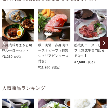
沖縄琉球ちまきと琉
秋田肉醤 赤身肉ロ
熟成肉ローストビー
球ルーローセット
ーストビーフ（特製
フ【熟成牛専門店ま
シャリアピンソース
るはち】
¥
6,260
（税込）
付き）
¥
7,500
（税込）
¥
11,260
（税込）
人気商品ランキング