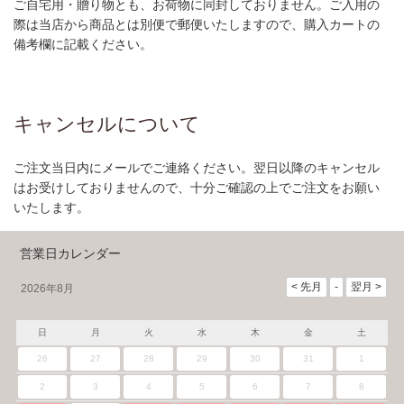
ご自宅用・贈り物とも、お荷物に同封しておりません。ご入用の
際は当店から商品とは別便で郵便いたしますので、購入カートの
備考欄に記載ください。
キャンセルについて
ご注文当日内にメールでご連絡ください。翌日以降のキャンセル
はお受けしておりませんので、十分ご確認の上でご注文をお願い
いたします。
営業日カレンダー
2026年8月
日
月
火
水
木
金
土
26
27
28
29
30
31
1
2
3
4
5
6
7
8