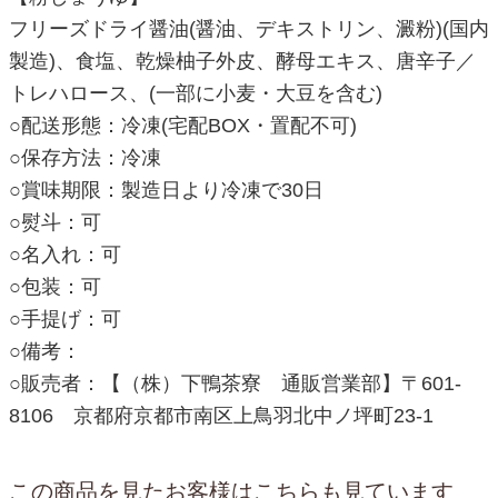
フリーズドライ醤油(醤油、デキストリン、澱粉)(国内
製造)、食塩、乾燥柚子外皮、酵母エキス、唐辛子／
トレハロース、(一部に小麦・大豆を含む)
○配送形態：冷凍(宅配BOX・置配不可)
○保存方法：冷凍
○賞味期限：製造日より冷凍で30日
○熨斗：可
○名入れ：可
○包装：可
○手提げ：可
○備考：
○販売者：【（株）下鴨茶寮 通販営業部】〒601-
8106 京都府京都市南区上鳥羽北中ノ坪町23-1
この商品を見たお客様はこちらも見ています