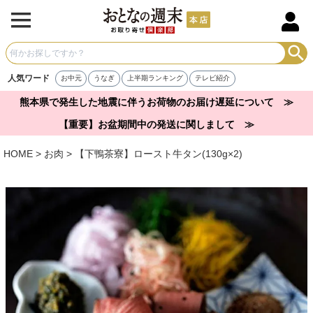
人気ワード
お中元
うなぎ
上半期ランキング
テレビ紹介
熊本県で発生した地震に伴うお荷物のお届け遅延について ≫
【重要】お盆期間中の発送に関しまして ≫
HOME
お肉
【下鴨茶寮】ロースト牛タン(130g×2)