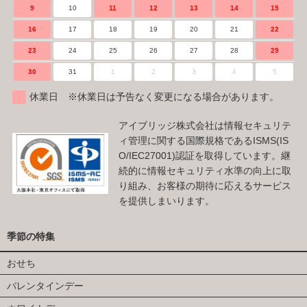
9
10
11
12
13
14
15
16
17
18
19
20
21
22
23
24
25
26
27
28
29
30
31
1
2
3
4
5
休業日 ※休業日は予告なく変更になる場合があります。
アイブリッジ株式会社は情報セキュリテ
ィ管理に関する国際規格であるISMS(IS
O/IEC27001)認証を取得しています。継
続的に情報セキュリティ水準の向上に取
り組み、お客様の期待に応えるサービス
を提供しまいります。
季節の特集
おせち
バレンタインデー