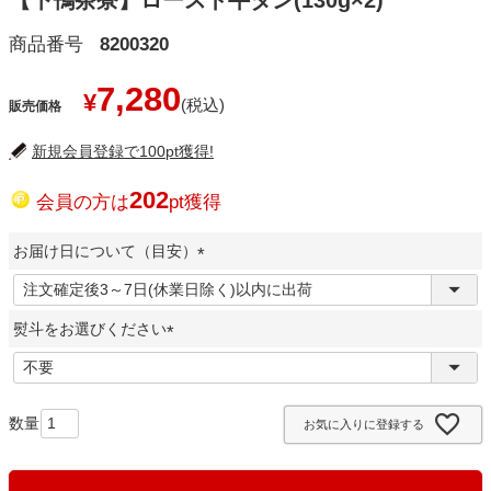
【下鴨茶寮】ロースト牛タン(130g×2)
商品番号
8200320
7,280
¥
販売価格
新規会員登録で100pt獲得!
202
会員の方は
pt獲得
お届け日について（目安）
(
必
熨斗をお選びください
須
)
(
必
須
お気に入りに登録する
)