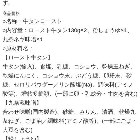
す。
商品規格
○名称：牛タンロースト
○内容量：ロースト牛タン130g×2、粉しょうゆ×1、
九条ネギ味噌×1
○原材料名：
【ロースト牛タン】
牛タン(輸入)、食塩、乳糖、コショウ、乾燥玉ねぎ、
乾燥にんにく、コショウ末、ぶどう糖、卵粉末、砂
糖、セロリパウダー／リン酸塩(Na)、調味料(アミノ
酸等)、増粘多糖類、(一部に卵・乳成分・牛肉を含む)
【九条葱味噌】
合わせ味噌(国内製造)、砂糖、みりん、清酒、乾燥九
条ねぎ、ごま油／調味料(アミノ酸等)、(一部にごま・
大豆を含む)
【粉しょうゆ】