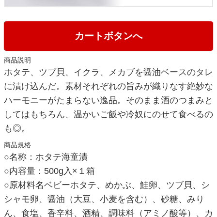
カートボタンへ
商品説明
ホタテ、ツブ貝、イクラ、メカブを醤油ベースのタレ
に漬け込んだ。素材それぞれの旨みが織りなす絶妙な
ハーモニーがたまらない逸品。そのまま酒のつまみと
してはもちろん、温かいご飯や冷奴にのせて食べるの
も◎。
商品規格
○名称：ホタテ海童漬
○内容量：500g入×１箱
○原材料名ベビーホタテ、めかぶ、鮭卵、ツブ貝、シ
シャモ卵、醤油（大豆、小麦を含む）、砂糖、みり
ん、食塩、香辛料、酒精、調味料（アミノ酸等）、カ