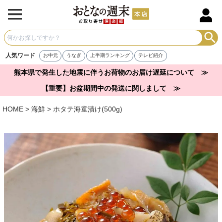
人気ワード
お中元
うなぎ
上半期ランキング
テレビ紹介
熊本県で発生した地震に伴うお荷物のお届け遅延について ≫
【重要】お盆期間中の発送に関しまして ≫
HOME
海鮮
ホタテ海童漬け(500g)