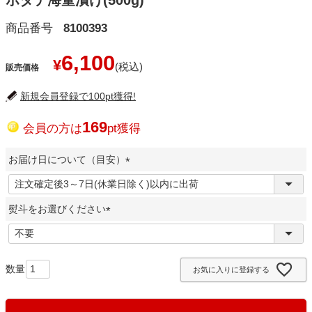
ホタテ海童漬け(500g)
商品番号
8100393
6,100
¥
販売価格
新規会員登録で100pt獲得!
169
会員の方は
pt獲得
お届け日について（目安）
(
必
熨斗をお選びください
須
)
(
必
須
お気に入りに登録する
)