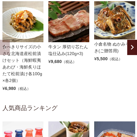
小倉名物 ぬかみそだ
食べきりサイズの小
牛タン 厚切り芯たん
き(ご贈答用)
さな北海道産松前漬
塩仕込み(120g×3)
¥
5,500
（税込）
けセット（海鮮蝦夷
¥
9,680
（税込）
あわび・海鮮炙りほ
たて松前漬け各100g
×各2個）
¥
6,980
（税込）
人気商品ランキング