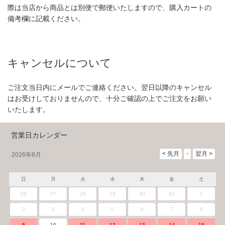
際は当店から商品とは別便で郵便いたしますので、購入カートの
備考欄に記載ください。
キャンセルについて
ご注文当日内にメールでご連絡ください。翌日以降のキャンセル
はお受けしておりませんので、十分ご確認の上でご注文をお願い
いたします。
営業日カレンダー
2026年8月
日
月
火
水
木
金
土
26
27
28
29
30
31
1
2
3
4
5
6
7
8
9
10
11
12
13
14
15