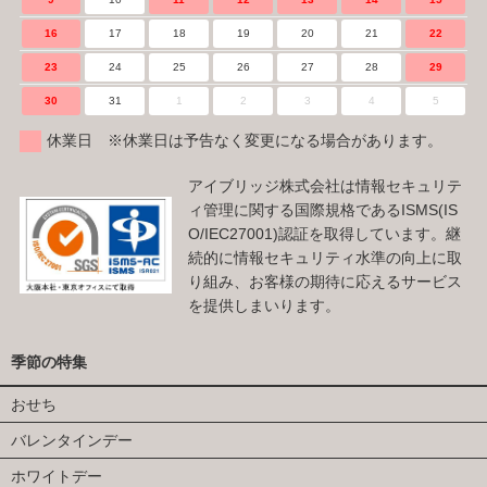
16
17
18
19
20
21
22
23
24
25
26
27
28
29
30
31
1
2
3
4
5
休業日 ※休業日は予告なく変更になる場合があります。
アイブリッジ株式会社は情報セキュリテ
ィ管理に関する国際規格であるISMS(IS
O/IEC27001)認証を取得しています。継
続的に情報セキュリティ水準の向上に取
り組み、お客様の期待に応えるサービス
を提供しまいります。
季節の特集
おせち
バレンタインデー
ホワイトデー