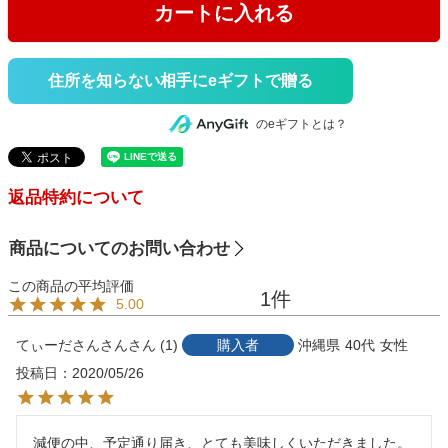
カートに入れる
住所を知らない相手にeギフトで贈る
のeギフトとは？
返品特約について
商品についてのお問い合わせ
1
5.00
てぃーださんさん
1
購入者
沖縄県
40代
女性
投稿日
2020/05/26
減便の中、予定通り届き、とても美味しくいただきました。
