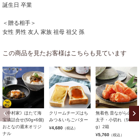
誕生日 卒業
＜贈る相手＞
女性 男性 友人 家族 祖母 祖父 孫
この商品を見たお客様はこちらも見ています
《中村家》ほたて海
クリームチーズはち
無着色 昔ながらの明
宝漬詰合せ(50g×6個)
みつ＆いちごバター
太子・小切れ（500
おとなの週末オリジ
g）2箱
¥
4,680
（税込）
ナル
¥
5,760
（税込）