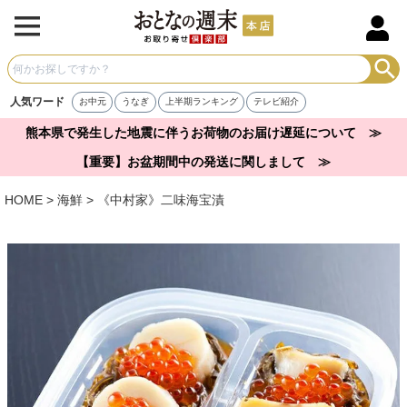
人気ワード
お中元
うなぎ
上半期ランキング
テレビ紹介
熊本県で発生した地震に伴うお荷物のお届け遅延について ≫
【重要】お盆期間中の発送に関しまして ≫
HOME
海鮮
《中村家》二味海宝漬