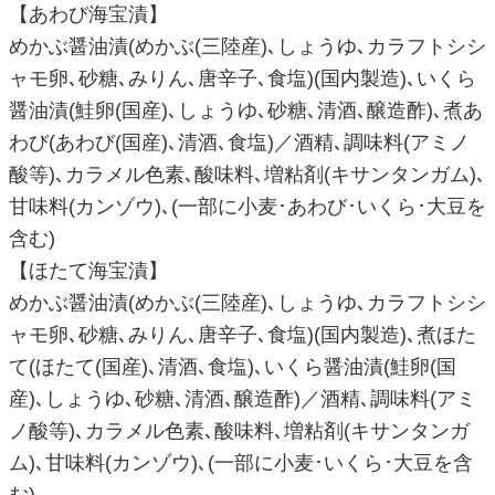
【あわび海宝漬】
めかぶ醤油漬(めかぶ(三陸産)､しょうゆ､カラフトシシ
ャモ卵､砂糖､みりん､唐辛子､食塩)(国内製造)､いくら
醤油漬(鮭卵(国産)､しょうゆ､砂糖､清酒､醸造酢)､煮あ
わび(あわび(国産)､清酒､食塩)／酒精､調味料(アミノ
酸等)､カラメル色素､酸味料､増粘剤(キサンタンガム)､
甘味料(カンゾウ)､(一部に小麦･あわび･いくら･大豆を
含む)
【ほたて海宝漬】
めかぶ醤油漬(めかぶ(三陸産)､しょうゆ､カラフトシシ
ャモ卵､砂糖､みりん､唐辛子､食塩)(国内製造)､煮ほた
て(ほたて(国産)､清酒､食塩)､いくら醤油漬(鮭卵(国
産)､しょうゆ､砂糖､清酒､醸造酢)／酒精､調味料(アミ
ノ酸等)､カラメル色素､酸味料､増粘剤(キサンタンガ
ム)､甘味料(カンゾウ)､(一部に小麦･いくら･大豆を含