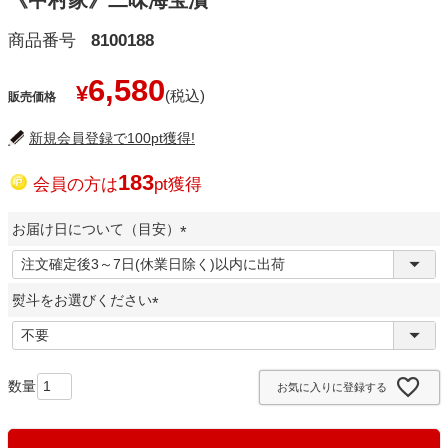
《中村家》二味海宝漬
商品番号
8100188
6,580
¥
販売価格
新規会員登録で100pt獲得!
183
会員の方は
pt獲得
お届け日について（目安）
(
必
熨斗をお選びください
須
)
(
必
須
お気に入りに登録する
)