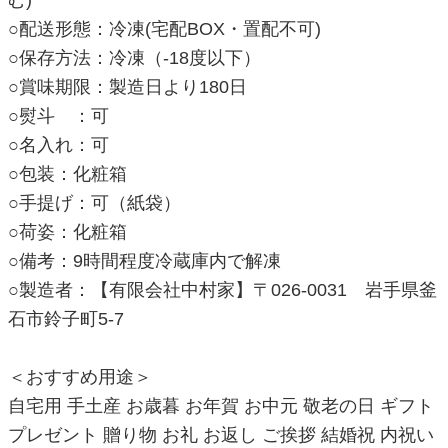
む)
○配送形態：冷凍(宅配BOX・置配不可)
○保存方法：冷凍（-18度以下）
○賞味期限：製造日より180日
○熨斗 ：可
○名入れ：可
○包装：化粧箱
○手提げ：可（紙袋）
○荷姿：化粧箱
○備考：9時間程度冷蔵庫内で解凍
○製造者：【有限会社中村家】〒026-0031 岩手県釜
石市鈴子町5-7
＜おすすめ用途＞
自宅用 手土産 お歳暮 お年賀 お中元 敬老の日 ギフト
プレゼント 贈り物 お礼 お返し ご挨拶 結婚祝 内祝い