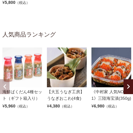
¥
5,800
（税込）
人気商品ランキング
海鮮ばくだん4種セッ
【大五うなぎ工房】
《中村家 人気NO.
ト（ギフト箱入り）
うなぎおこわ(4食)
1》三陸海宝漬(350g)
¥
5,960
¥
4,380
¥
6,980
（税込）
（税込）
（税込）