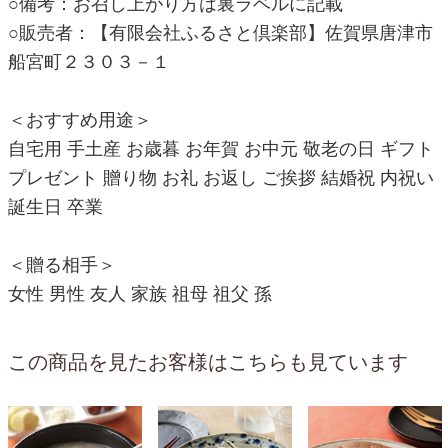
○備考：お召し上がり方は裏ラベルに記載
○販売者：【有限会社ふるさと倶楽部】佐賀県唐津市
船宮町２３０３－１
＜おすすめ用途＞
自宅用 手土産 お歳暮 お年賀 お中元 敬老の日 ギフト
プレゼント 贈り物 お礼 お返し ご挨拶 結婚祝 内祝い
誕生日 卒業
＜贈る相手＞
女性 男性 友人 家族 祖母 祖父 孫
この商品を見たお客様はこちらも見ています