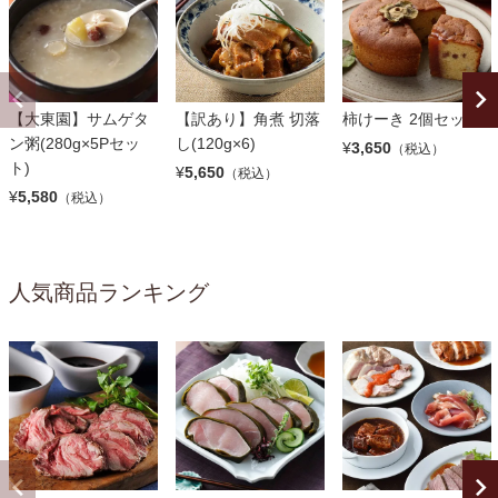
【大東園】サムゲタ
【訳あり】角煮 切落
柿けーき 2個セット
ン粥(280g×5Pセッ
し(120g×6)
¥
3,650
（税込）
ト)
¥
5,650
（税込）
¥
5,580
（税込）
人気商品ランキング