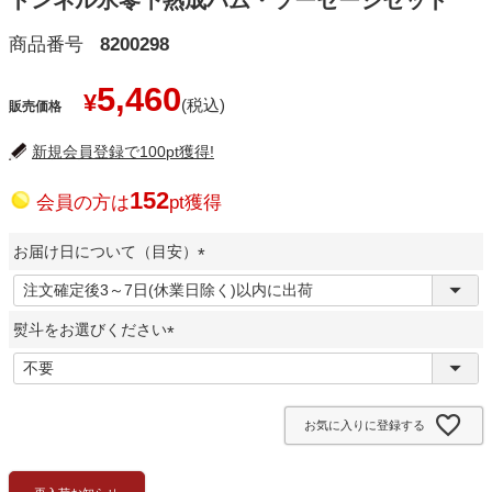
トンネル氷零下熟成ハム・ソーセージセット
商品番号
8200298
5,460
¥
販売価格
新規会員登録で100pt獲得!
152
会員の方は
pt獲得
お届け日について（目安）
(
必
熨斗をお選びください
須
)
(
必
須
お気に入りに登録する
)