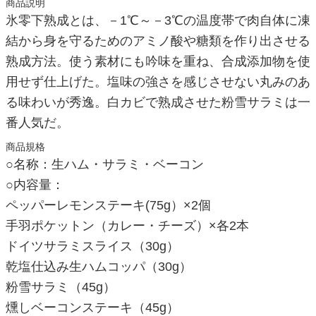
商品説明
氷零下熟成とは、－1℃～－3℃の温度帯で肉自体に凍
結から身を守るためのアミノ酸や糖類を作り出させる
熟成方法。使う素材にも吟味を重ね、合成添加物を使
用せず仕上げた。塩味の強さを感じさせない丸みのあ
る味わいが秀逸。白カビで熟成させた粉雪サラミは一
番人気だ。
商品規格
○名称：生ハム・サラミ・ベーコン
○内容量：
ペッパーレモンステーキ(75g）×2個
手羽ポケットン（カレー・チーズ）×各2本
ドイツサラミスライス（30g）
乾塩仕込み生ハムコッパ（30g）
粉雪サラミ（45g）
燻しベーコンステーキ（45g）