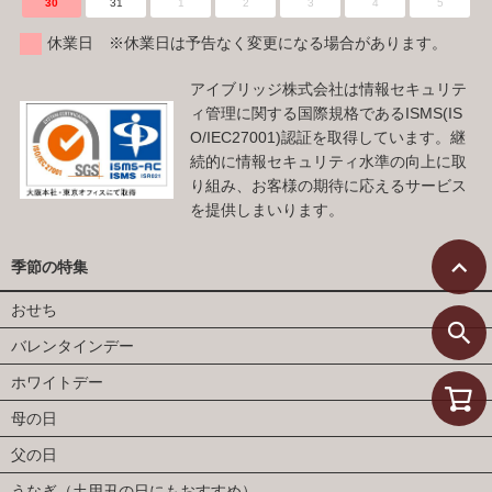
30
31
1
2
3
4
5
休業日 ※休業日は予告なく変更になる場合があります。
アイブリッジ株式会社は情報セキュリテ
ィ管理に関する国際規格であるISMS(IS
O/IEC27001)認証を取得しています。継
続的に情報セキュリティ水準の向上に取
り組み、お客様の期待に応えるサービス
を提供しまいります。
季節の特集
おせち
バレンタインデー
ホワイトデー
母の日
父の日
うなぎ（土用丑の日にもおすすめ）