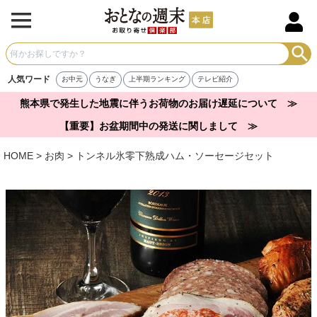
人気ワード
お中元
うなぎ
上半期ランキング
テレビ紹介
熊本県で発生した地震に伴うお荷物のお届け遅延について ≫
【重要】お盆期間中の発送に関しまして ≫
HOME
お肉
トンネル氷零下熟成ハム・ソーセージセット