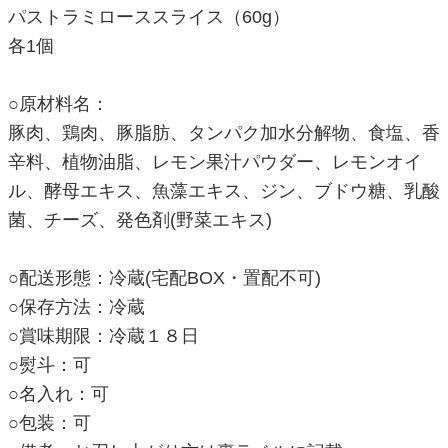
パストラミローススライス（60g）
各1個
○原材料名：
豚肉、鶏肉、豚脂肪、タンパク加水分解物、食塩、香
辛料、植物油脂、レモン果汁パウダー、レモンオイ
ル、酵母エキス、魚藻エキス、ジン、ブドウ糖、乳酸
菌、チーズ、発色剤(野菜エキス)
○配送形態：冷蔵(宅配BOX・置配不可)
○保存方法：冷蔵
○賞味期限：冷蔵１８日
○熨斗：可
○名入れ：可
○包装：可