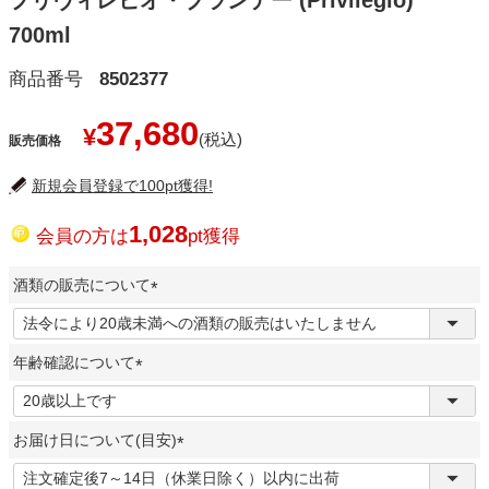
プリヴィレヒオ・ブランデー (Privilegio)
700ml
商品番号
8502377
37,680
¥
販売価格
新規会員登録で100pt獲得!
1,028
会員の方は
pt獲得
酒類の販売について
(
必
年齢確認について
須
)
(
必
お届け日について(目安)
須
)
(