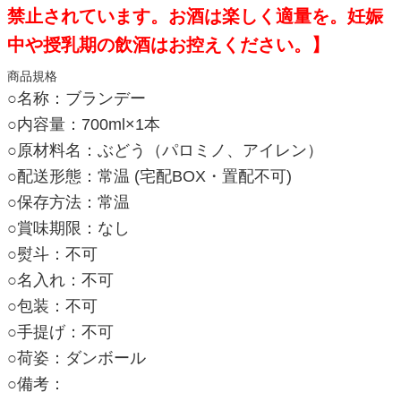
禁止されています。お酒は楽しく適量を。妊娠
中や授乳期の飲酒はお控えください。】
商品規格
○名称：ブランデー
○内容量：700ml×1本
○原材料名：ぶどう（パロミノ、アイレン）
○配送形態：常温 (宅配BOX・置配不可)
○保存方法：常温
○賞味期限：なし
○熨斗：不可
○名入れ：不可
○包装：不可
○手提げ：不可
○荷姿：ダンボール
○備考：