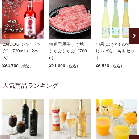
BAIDOG（バイドッ
特選千屋牛すき焼・
勹果(ほうか) ゆず・
グ） 720ml（12本
しゃぶしゃぶ（700
じゃばら・ももセッ
入）
g）
ト
¥
64,700
¥
21,600
¥
6,520
（税込）
（税込）
（税込）
人気商品ランキング