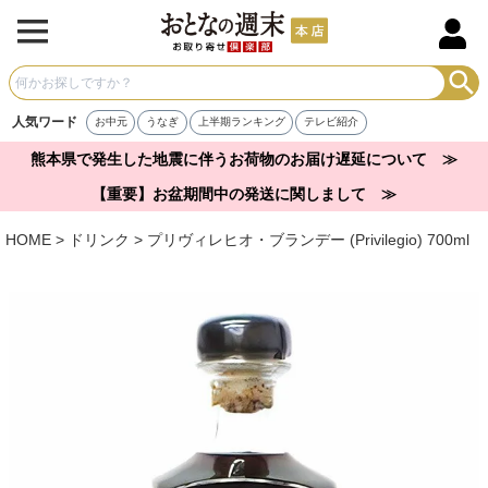
人気ワード
お中元
うなぎ
上半期ランキング
テレビ紹介
熊本県で発生した地震に伴うお荷物のお届け遅延について ≫
【重要】お盆期間中の発送に関しまして ≫
HOME
ドリンク
プリヴィレヒオ・ブランデー (Privilegio) 700ml