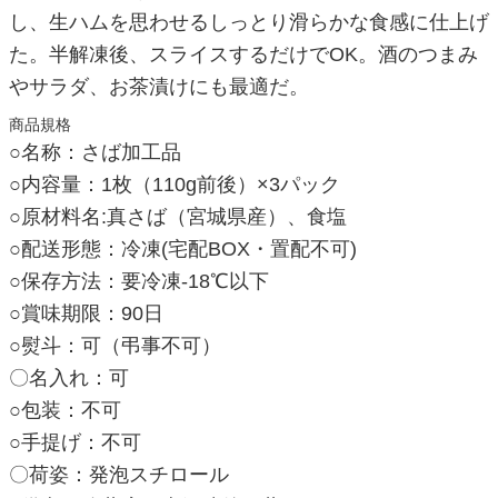
し、生ハムを思わせるしっとり滑らかな食感に仕上げ
た。半解凍後、スライスするだけでOK。酒のつまみ
やサラダ、お茶漬けにも最適だ。
商品規格
○名称：さば加工品
○内容量：1枚（110g前後）×3パック
○原材料名:真さば（宮城県産）、食塩
○配送形態：冷凍(宅配BOX・置配不可)
○保存方法：要冷凍-18℃以下
○賞味期限：90日
○熨斗：可（弔事不可）
〇名入れ：可
○包装：不可
○手提げ：不可
〇荷姿：発泡スチロール