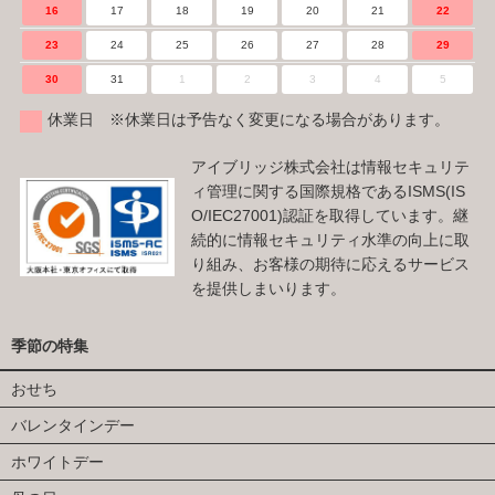
16
17
18
19
20
21
22
23
24
25
26
27
28
29
30
31
1
2
3
4
5
休業日 ※休業日は予告なく変更になる場合があります。
アイブリッジ株式会社は情報セキュリテ
ィ管理に関する国際規格であるISMS(IS
O/IEC27001)認証を取得しています。継
続的に情報セキュリティ水準の向上に取
り組み、お客様の期待に応えるサービス
を提供しまいります。
季節の特集
おせち
バレンタインデー
ホワイトデー