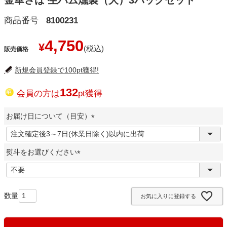
金華さば 生ハム燻製（大）3パックセット
商品番号
8100231
4,750
¥
販売価格
新規会員登録で100pt獲得!
132
会員の方は
pt獲得
お届け日について（目安）
(
必
熨斗をお選びください
須
)
(
必
須
お気に入りに登録する
)