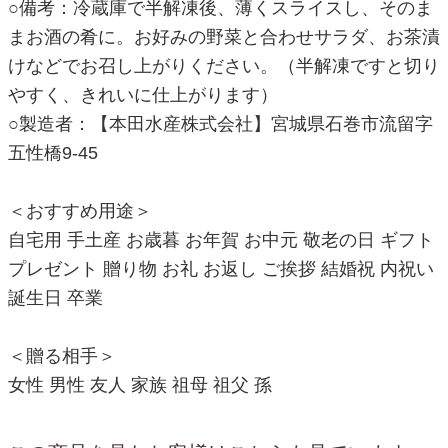
○備考：冷蔵庫で半解凍後、薄くスライスし、そのま
まお酒の肴に。お好みの野菜と合わせサラダ、お茶漬
けなどでお召し上がりください。（半解凍ですと切り
やすく、きれいに仕上がります）
○製造者：【本田水産株式会社】宮城県石巻市流留字
五性橋9-45
＜おすすめ用途＞
自宅用 手土産 お歳暮 お年賀 お中元 敬老の日 ギフト
プレゼント 贈り物 お礼 お返し ご挨拶 結婚祝 内祝い
誕生日 卒業
＜贈る相手＞
女性 男性 友人 家族 祖母 祖父 孫