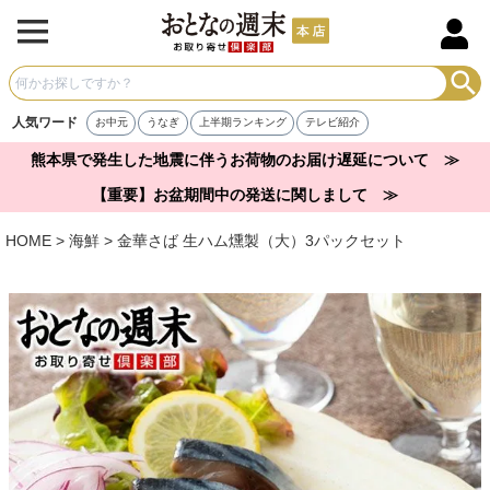
人気ワード
お中元
うなぎ
上半期ランキング
テレビ紹介
熊本県で発生した地震に伴うお荷物のお届け遅延について ≫
【重要】お盆期間中の発送に関しまして ≫
HOME
海鮮
金華さば 生ハム燻製（大）3パックセット