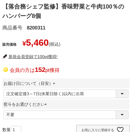
【落合務シェフ監修】香味野菜と牛肉100％の
ハンバーグ8個
商品番号
8200311
5,460
¥
販売価格
新規会員登録で100pt獲得!
152
会員の方は
pt獲得
お届け日について（目安）
(
必
熨斗をお選びください
須
)
(
必
須
お気に入りに登録する