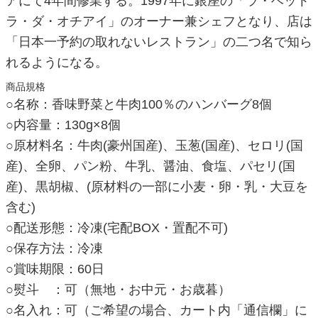
アにて4年間修業する。1997年に銀座の「ラ・ベット
ラ・ダ・オチアイ」のオーナー兼シェフとなり、店は
「日本一予約の取れないレストラン」の二つ名で知ら
れるようになる。
商品規格
○名称：香味野菜と牛肉100％のハンバーグ8個
○内容量：130g×8個
○原材料名：牛肉(豪州国産)、玉葱(国産)、セロリ(国
産)、全卵、パン粉、牛乳、醤油、食塩、パセリ(国
産)、黒胡椒、(原材料の一部に小麦・卵・乳・大豆を
含む)
○配送形態：冷凍(宅配BOX・置配不可)
○保存方法：冷凍
○賞味期限：60日
○熨斗 ：可（無地・お中元・お歳暮）
○名入れ：可（ご希望の場合、カート内「通信欄」に