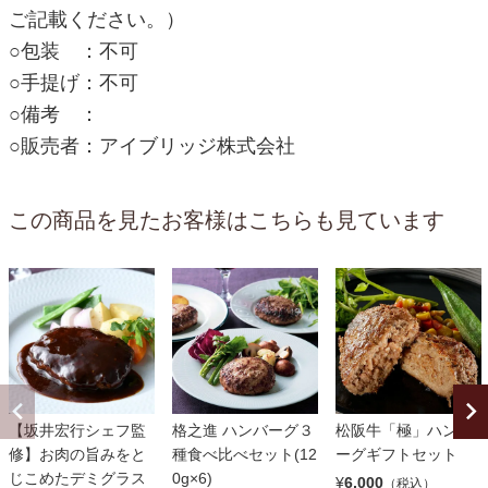
ご記載ください。）
○包装 ：不可
○手提げ：不可
○備考 ：
○販売者：アイブリッジ株式会社
この商品を見たお客様はこちらも見ています
【坂井宏行シェフ監
格之進 ハンバーグ３
松阪牛「極」ハンバ
修】お肉の旨みをと
種食べ比べセット(12
ーグギフトセット
じこめたデミグラス
0g×6)
¥
6,000
（税込）