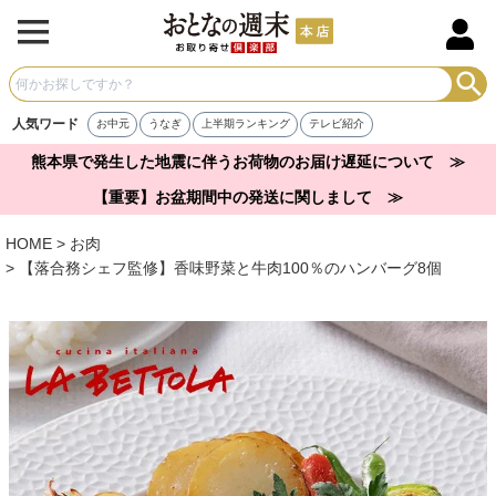
人気ワード
お中元
うなぎ
上半期ランキング
テレビ紹介
熊本県で発生した地震に伴うお荷物のお届け遅延について ≫
【重要】お盆期間中の発送に関しまして ≫
HOME
お肉
【落合務シェフ監修】香味野菜と牛肉100％のハンバーグ8個