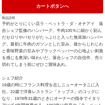
カートボタンへ
商品説明
予約がとりにくい店ラ・ベットラ・ダ・オチアイ 落
合シェフ監修のハンバーグ。牛肉100％に細かく刻ん
だセロリやパセリがたっぷりと入った無添加ハンバー
グ。最初に牛肉のガツンとした旨み、後からじわじわ
と香味野菜の甘みやブラックペッパーの心地よい刺激
を感じる奥深い味わいだ。落合シェフの自信作、売り
切れてしまう前にぜひご賞味あれ。
シェフ紹介
19歳の時にフランス料理を志しニューオータニに入
社。22歳で洋食レストラン「トップス」のコックに
なり、1978年31歳のときにオーナーの指令でイタリ