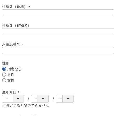
必
須
住所２（番地）
)
(
必
須
住所３（建物名）
)
お電話番号
(
必
須
性別
)
指定なし
男性
女性
生年月日
(
必
※設定すると変更できません
須