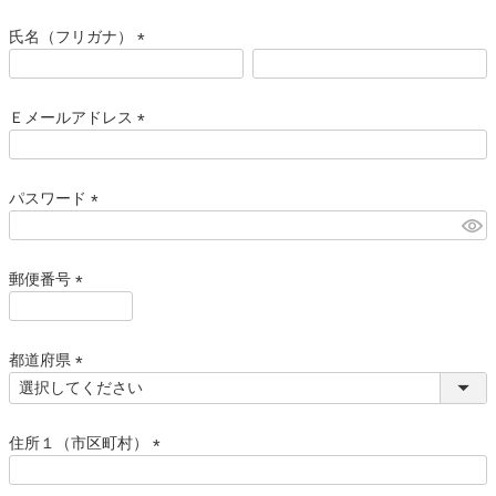
必
須
氏名（フリガナ）
)
(
必
須
Ｅメールアドレス
)
(
必
須
パスワード
)
(
必
須
郵便番号
)
(
必
須
都道府県
)
(
必
須
住所１（市区町村）
)
(