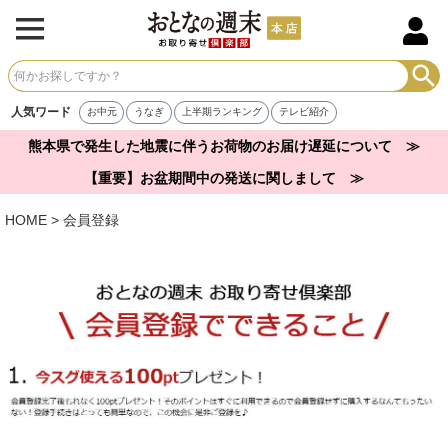
人気ワード
お中元
うなぎ
上半期ランキング
テレビ紹介
熊本県で発生した地震に伴うお荷物のお届け遅延について ≫
【重要】お盆期間中の発送に関しまして ≫
HOME
会員登録