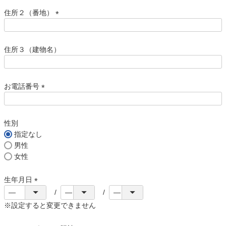
必
須
住所２（番地）
)
(
必
須
住所３（建物名）
)
お電話番号
(
必
須
性別
)
指定なし
男性
女性
生年月日
(
必
※設定すると変更できません
須