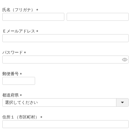
必
須
氏名（フリガナ）
)
(
必
須
Ｅメールアドレス
)
(
必
須
パスワード
)
(
必
須
郵便番号
)
(
必
須
都道府県
)
(
必
須
住所１（市区町村）
)
(