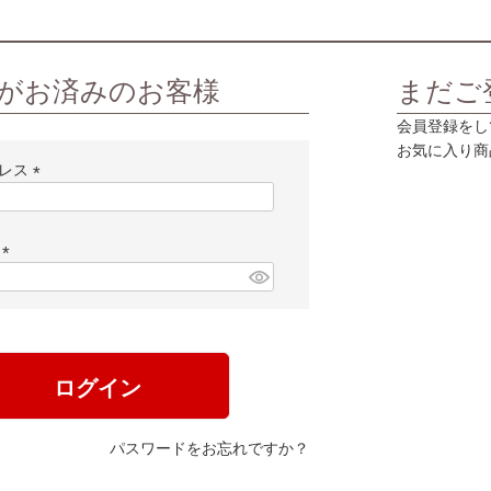
がお済みのお客様
まだご
会員登録をし
お気に入り商
ドレス
(
必
須
ド
)
(
必
須
)
ログイン
パスワードをお忘れですか？