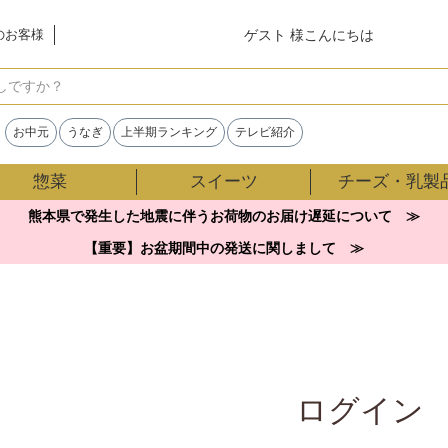
ゲスト 様こんにちは
のお客様
検索
お中元
うなぎ
上半期ランキング
テレビ紹介
惣菜
スイーツ
チーズ・乳製
熊本県で発生した地震に伴うお荷物のお届け遅延について ≫
【重要】お盆期間中の発送に関しまして ≫
ログイン