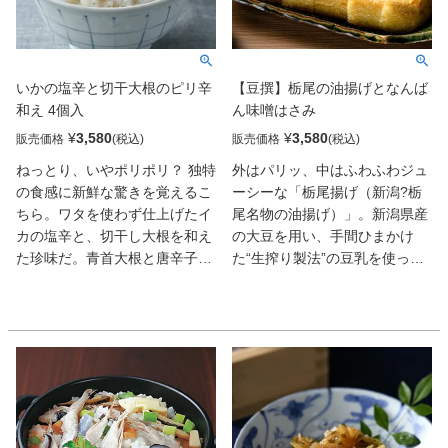
す。長年愛されてきた「楽し
く・美味しく」という名店のこ
だわりが詰まった逸品を、ぜひ
ご自宅でお召し上がりくださ
いかの塩辛と切干大根のピリ辛
【豆撰】栃尾の油揚げとなんば
い。
和え 4個入
ん味噌はさみ
¥
3,580
¥
3,580
販売価格
販売価格
ねっとり、いやポリポリ？ 独特
外はパリッ、中はふわふわジュ
の食感に新鮮な驚きを覚えるこ
ーシーな「栃尾揚げ（新潟?栃
ちら。ワタを使わず仕上げたイ
尾名物の油揚げ）」。新潟県産
カの塩辛と、切干し大根を和え
の大豆を用い、手間ひまかけ
た珍味だ。青首大根と唐辛子の
た“生搾り製法”の豆乳を使った
W の辛みに柚子の香りを重ね、
人気の栃尾揚げがこちら。大豆
なんとも軽快な味わい。ピリ辛
のやさしい甘みを味わえるプレ
の漬物感覚で、ご飯も酒も進
ーンの油揚げと、ピリッと辛い
む。
なんばん味噌をはさんだ数量限
定品をセットでお届け。