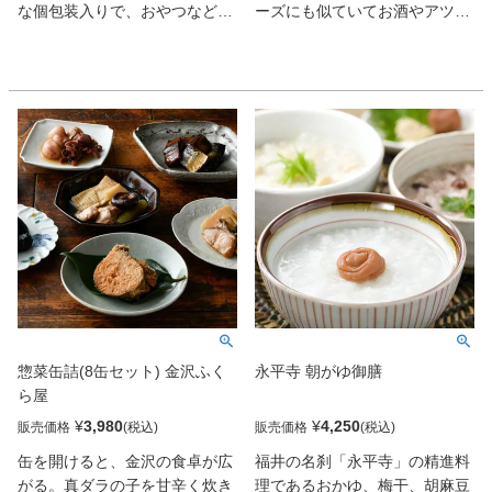
な個包装入りで、おやつなどい
ーズにも似ていてお酒やアツア
つでも気軽にお召し上がりいた
ツご飯との相性は抜群。夏は冷
だけます。
やし茶漬けにするのもおすすめ
だ。
惣菜缶詰(8缶セット) 金沢ふく
永平寺 朝がゆ御膳
ら屋
¥
3,980
¥
4,250
販売価格
販売価格
缶を開けると、金沢の食卓が広
福井の名刹「永平寺」の精進料
がる。真ダラの子を甘辛く炊き
理であるおかゆ、梅干、胡麻豆