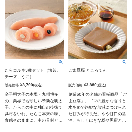
たらコルネ3種セット（海苔、
ごま豆腐 ところてん
チーズ、うに）
¥
3,790
¥
3,880
販売価格
販売価格
辛子明太子の本場・九州博多
創業60年の老舗の看板商品「ご
の、業界でも珍しい斬新な明太
ま豆腐」。ゴマの豊かな香りと
子。たらこの中に独自の技術で
水あめで絶妙な加減につけられ
具材をいれ、たらこ本来の味、
た甘みが特長だ。やや甘口の醤
食感そのままに、中の具材との
油、もしくはきな粉や黒蜜と合
ハーモニーを楽しめるセットに
わせても◎。「ところてん」は