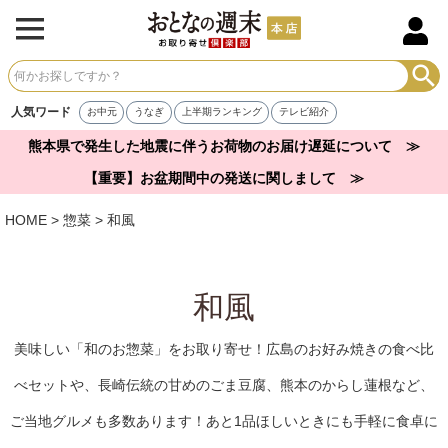
人気ワード
お中元
うなぎ
上半期ランキング
テレビ紹介
熊本県で発生した地震に伴うお荷物のお届け遅延について ≫
【重要】お盆期間中の発送に関しまして ≫
HOME
惣菜
和風
和風
美味しい「和のお惣菜」をお取り寄せ！広島のお好み焼きの食べ比
べセットや、長崎伝統の甘めのごま豆腐、熊本のからし蓮根など、
ご当地グルメも多数あります！あと1品ほしいときにも手軽に食卓に