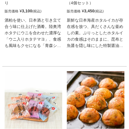
り
（4個セット）
¥
3,100
¥
3,450
販売価格
販売価格
酒粕を使い、日本酒と引き立て
新鮮な日本海産ホタルイカが存
合う味に仕上げた酒肴。陸奥湾
在感を放つ、具だくさんな釜め
ホタテにウニを合わせた濃厚な
しの素。ぷりっとしたホタルイ
「ウニ入りホタテマヨ」、食感
カの食感はそのままに、昆布と
も風味もクセになる「青森シャ
魚醤を隠し味にした特製醤油ダ
モロックのアヒージョ」。さっ
シで旨みとコクを引き出した。
ぱり「いわしの和風マリネ」は
椎茸の風味、野菜やこんにゃく
〆の一品向き。
の食感も交わった滋味豊かな味
わいをぜひ。