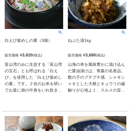
白えび釜めしの素（3個）
ねぶた漬1kg
¥
3,620
¥
3,680
販売価格
販売価格
富山湾のみに生息する「富山湾
山海の幸を風味豊かに漬け込ん
の宝石」とも呼ばれる「白え
だ醤油漬けは、青森の名産品。
び」を使用した「白えび釜めし
数の子のプチプチ感、シャキシ
の素」です。２合のお米を研い
ャキとした大根とキュウリの歯
でお釜に袋の中身をいれ炊き上
触りが心地よく、スルメの旨み
げるだけで簡単に完成します。
や粘りのある昆布も相まって絶
熱々をお召し上がりください。
妙なバランス。肴によし、温か
いご飯にのせてもよし。