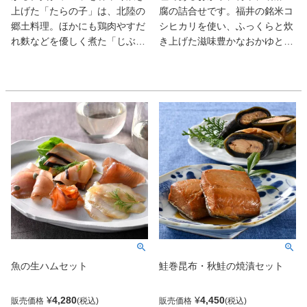
上げた「たらの子」は、北陸の
腐の詰合せです。福井の銘米コ
郷土料理。ほかにも鶏肉やすだ
シヒカリを使い、ふっくらと炊
れ麩などを優しく煮た「じぶ
き上げた滋味豊かなおかゆと、
煮」、ねっとりした里芋の甘み
胡麻とでん粉、吉野本葛を時間
にイイダコの旨みが調和した
をかけてじっくりと練り上げた
「いもだこ」など全7種。どれ
胡麻豆腐と、果肉が多く柔らか
もが染み入るようなホッとする
い風味豊かな福井の梅を詰合せ
旨さにしみじみ。杯が進むはず
ました。
だ。
魚の生ハムセット
鮭巻昆布・秋鮭の焼漬セット
¥
4,280
¥
4,450
販売価格
販売価格