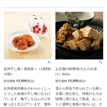
しました。たらこの味付けにも
長崎県産の天草を丁寧に煮た自
こだわり果実の甘みと麦焼酎の
家製でこちらも美味。
芳醇な香りがたらコルネの味わ
いをより一層引き立てる逸品と
なっております。パーティーの
オードブル、おこわ、パスタに
といろいろな料理のアレンジが
できます。
紀州干し梅＜個包装＞（1袋8粒
お豆腐の味噌漬け(もろみ漬
×5袋）
け）440g
¥
3,900
¥
3,980
販売価格
販売価格
紀州産南高梅をやわらかくしっ
昔から田舎で作られている硬い
とりした食感の干し梅に仕上げ
豆腐に熱を加え、特製のもろみ
ています。梅干しをほんのり甘
味噌に漬け込んで熟成。ねっと
酸っぱく仕上げています。便利
りと濃厚な食感と味わいは、チ