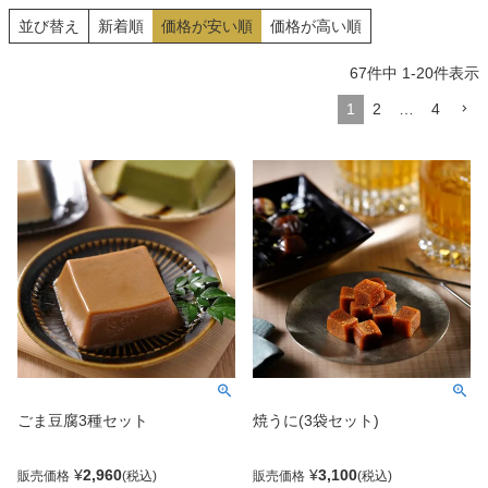
並び替え
新着順
価格が安い順
価格が高い順
67
件中
1
-
20
件表示
1
2
…
4
ごま豆腐3種セット
焼うに(3袋セット)
¥
2,960
¥
3,100
販売価格
販売価格