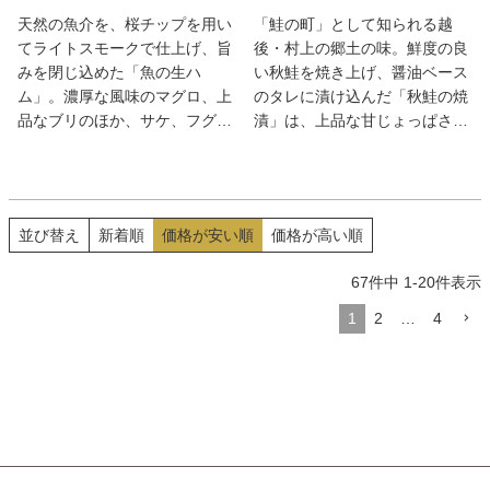
天然の魚介を、桜チップを用い
「鮭の町」として知られる越
てライトスモークで仕上げ、旨
後・村上の郷土の味。鮮度の良
みを閉じ込めた「魚の生ハ
い秋鮭を焼き上げ、醤油ベース
ム」。濃厚な風味のマグロ、上
のタレに漬け込んだ「秋鮭の焼
品なブリのほか、サケ、フグ、
漬」は、上品な甘じょっぱさで
タコの全5種をセットに。いず
ご飯が進む逸品。北海道産の上
れもしっとりとした舌触りで、
級昆布で鮭の身を巻いて炊き上
無添加ゆえに際立つ魚介の風味
げた「鮭巻昆布」と、滋味に富
は格別！
んだセットに。
並び替え
新着順
価格が安い順
価格が高い順
67
件中
1
-
20
件表示
1
2
…
4