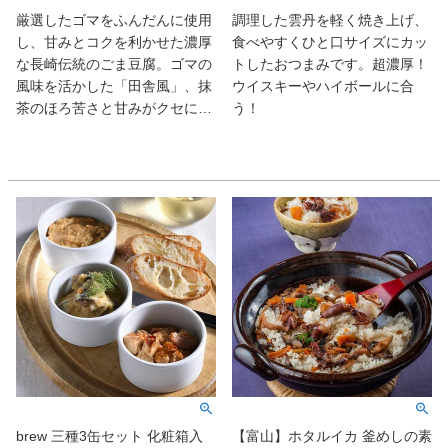
厳選したゴマをふんだんに使用
調理した雲丹を軽く焼き上げ、
し、甘みとコクを利かせた濃厚
食べやすくひと口サイズにカッ
な長崎伝統のごま豆腐。ゴマの
トしたおつまみです。超濃厚！
風味を活かした「田舎風」、抹
ウイスキーやハイボールに合
茶のほろ苦さと甘みがクセにな
う！
る「抹茶」、甘みは控えめでワ
サビと相性のよい「金ごま」の
3種類セット。
brew 三種3缶セット 化粧箱入
【富山】ホタルイカ 釜めしの素