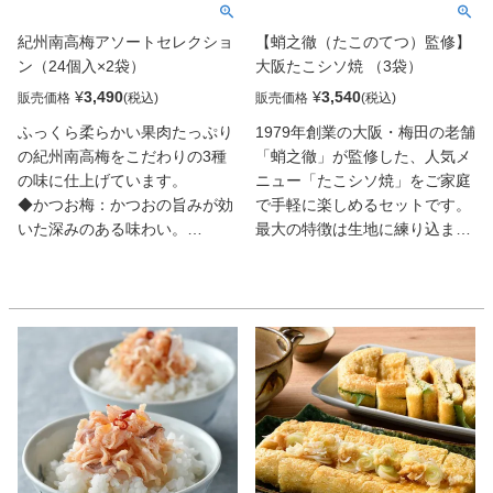
紀州南高梅アソートセレクショ
【蛸之徹（たこのてつ）監修】
ン（24個入×2袋）
大阪たこシソ焼 （3袋）
¥
3,490
¥
3,540
販売価格
販売価格
ふっくら柔らかい果肉たっぷり
1979年創業の大阪・梅田の老舗
の紀州南高梅をこだわりの3種
「蛸之徹」が監修した、人気メ
の味に仕上げています。
ニュー「たこシソ焼」をご家庭
◆かつお梅：かつおの旨みが効
で手軽に楽しめるセットです。
いた深みのある味わい。
最大の特徴は生地に練り込まれ
◆はちみつ梅：はちみつ風味で
た青シソで、中はトロッとジュ
まろやかな味わい。
ーシーながらも、さっぱりとし
◆しそ漬け梅：赤しその風味で
た和風味に仕上がっています。
すっきりとした味わい。
著名人も通う名店の味を再現す
一粒ずつ個包装し衛生的で、お
るため、人気の蛸之徹オリジナ
好きなときにお好きな分だけお
ルソースも添付されており、本
楽しみいただけます。
場の味わいを余すところなく堪
能できます。1袋10個入りの食
べ切りサイズは、ランチや小腹
が空いた際の間食にも最適で