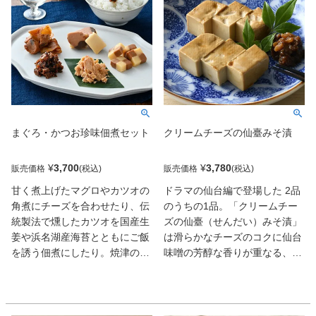
まぐろ・かつお珍味佃煮セット
クリームチーズの仙臺みそ漬
¥
3,700
¥
3,780
販売価格
販売価格
甘く煮上げたマグロやカツオの
ドラマの仙台編で登場した 2品
角煮にチーズを合わせたり、伝
のうちの1品。「クリームチー
統製法で燻したカツオを国産生
ズの仙臺（せんだい）みそ漬」
姜や浜名湖産海苔とともにご飯
は滑らかなチーズのコクに仙台
を誘う佃煮にしたり。焼津の水
味噌の芳醇な香りが重なる、な
産メーカーによるバラエティに
んとも奥深い一品。日本酒やワ
富んだ楽しいセット。濃い味付
インのお供に最高の珍味。東北
けに頼らず、魚の持ち味を生か
らしい気の利いた酒肴だ。
した秀作揃いだ。