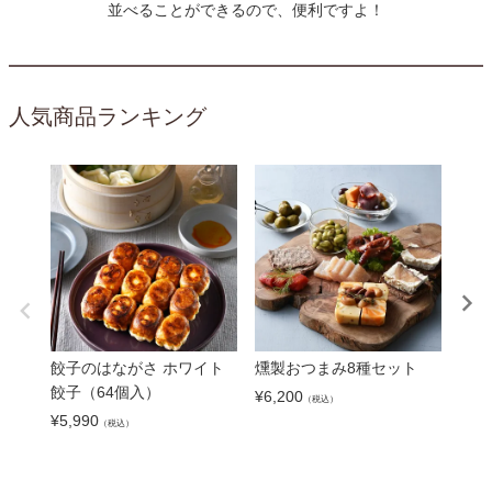
並べることができるので、便利ですよ！
人気商品ランキング
餃子のはながさ ホワイト
燻製おつまみ8種セット
【雲
餃子（64個入）
（1
¥
6,200
（税込）
¥
5,990
¥
5,8
（税込）