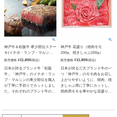
わずかしか取れない希少な部
いお肉となっています。松阪牛
位。しっかりと脂肪分があり、
は脂が細かく入ったバランスの
ジューシーで肉の旨味が感じら
良いお肉で、見た目にも美し
れる部位です。ランプは肉質も
く、神戸牛と同様、霜降りの脂
柔らかく、脂の繊維が少なめで
肪分には甘みもあり、まろやか
肉本来の赤身の旨味が楽しめま
で舌先で溶け出すとろけるよう
す。マルシンは程よく脂繊維が
な食感のお肉です。モモ肉は脂
入った柔らかい食感と上品な肉
肪分が少なく、脂分も少ないた
神戸牛＆松阪牛 希少部位ステー
神戸牛 花盛り（焼肉モモ
の味わいをバランスよく楽しめ
め、きめ細かい柔らかな赤身が
キ(イチボ・ランプ・マルシン
200g、焼きしゃぶ200g）
る部位です。それぞれ部位の食
堪能できます。ウデ肉は肉色も
各120g 計360g)
感や風味の違いをお楽しみくだ
濃く、スジが多いため肉質はし
¥
11,800
¥
11,800
販売価格
販売価格
さい。
っかりとして肉の歯ごたえを楽
日本が誇るブランド牛「松阪
日本が誇る三大ブランド牛の一
しめます。バラ肉は繊維質が多
牛」「神戸牛」のイチボ・ラン
つ「神戸牛」のモモ肉をお召し
く、肉のきめも粗いのでやや肉
プ・マルシンの希少部位を職人
上がりやすいように、焼肉、焼
質は堅めですが、霜降りが入り
が丁寧に手切りでカットしまし
きしゃぶ用に丁寧にカットし、
やすい部位なので濃厚な肉の風
た。それぞれのブランド牛の部
焼肉用モモを華やかな花盛りに
味、旨味を感じられる部位で
位の旨味や食感を食べ比べして
仕上げました。見た目にも華や
す。それぞれブランド肉の良
頂けます。神戸牛の特徴は人肌
かなのでギフトにも最適です。
さ・特徴や部位の食感の違いを
でも溶けてしまうといわれる繊
また、見た目もさながら、神戸
お楽しみください。
細な脂。この脂から生まれる美
牛の認定基準は日本一厳しいと