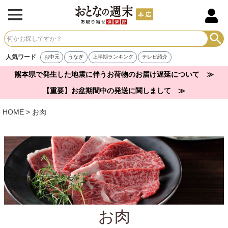
人気ワード
お中元
うなぎ
上半期ランキング
テレビ紹介
熊本県で発生した地震に伴うお荷物のお届け遅延について ≫
【重要】お盆期間中の発送に関しまして ≫
HOME
お肉
お肉