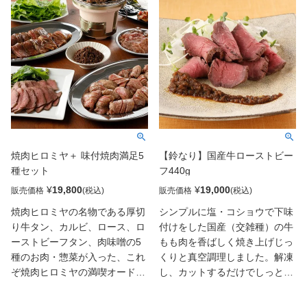
霜降りは、長く続く伝統と血統
食感と香りが和牛本来の味を堪
によって守り続けられ、「神戸
能できます。年間生産頭数７０
ビーフ」と呼ばれるようになり
０頭に満たない、非常に希少価
ました。今日そのおいしさは海
値の高い千屋牛ですが、（社）
外セレブや著名人にも持てはや
日本食肉格付協会の格付規格で
され、しばしば海外メディアに
A4等級以上の「特選千屋牛」サ
も取り上げられています。そん
ーロインとリブロースをステー
な神戸牛を贅沢にステーキにし
キカットにしてお届け致しま
てお召し上がり頂けます。サー
す。ステーキの焼き方レシピ付
ロインの部位はきめ細かい霜降
き。
焼肉ヒロミヤ＋ 味付焼肉満足5
【鈴なり】国産牛ローストビー
りが特徴で、脂肪が適度にあ
種セット
フ440g
り、ジューシーで脂の甘みがし
っかり感じられる風味豊かな部
¥
19,800
¥
19,000
販売価格
販売価格
位になります。
焼肉ヒロミヤの名物である厚切
シンプルに塩・コショウで下味
り牛タン、カルビ、ロース、ロ
付けをした国産（交雑種）の牛
ーストビーフタン、肉味噌の5
もも肉を香ばしく焼き上げじっ
種のお肉・惣菜が入った、これ
くりと真空調理しました。解凍
ぞ焼肉ヒロミヤの満喫オードブ
し、カットするだけでしっとり
ルセットです。焼肉ヒロミヤの
とした味わいのローストビーフ
お肉の鮮度、味付けを存分に味
のおいしさが味わえます。