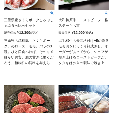
三重県産さくらポークしゃぶし
大和榛原牛ローストビーフ・雅
ゃぶ食べ比べセット
ステーキお重
¥
12,300
¥
12,000
販売価格
販売価格
三重県の銘柄豚「さくらポー
黒毛和牛の最高格付けA5の厳選
ク」のロース、モモ、バラの3
モモ肉をじっくり熟成させ、オ
種。ひと口食べれば、そのキメ
ーダーがあってから、シェフが
細かい肉質、脂の甘さに驚くだ
焼き上げるローストビーフだ。
ろう。植物性の飼料を与えら
タタキは独自の製法で焼き上げ
れ、ストレスなく育った豚なら
た。どちらもソースがついてい
ではの美味しさ、たっぷりとご
る。口の中に入れたとたんとろ
堪能あれ。
けるような食感が特徴。特製の
重箱に入って、おせちの一品に
してもいい。