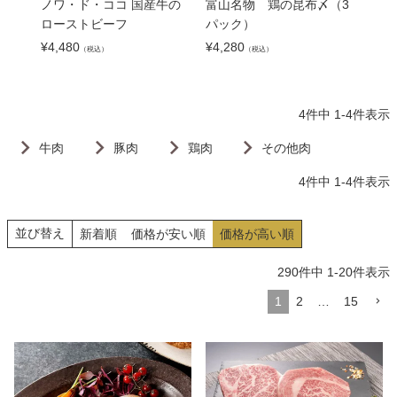
ノワ・ド・ココ 国産牛の
富山名物 鶏の昆布〆（3
お肉
ローストビーフ
パック）
¥
5,7
¥
4,480
¥
4,280
（税込）
（税込）
4
件中
1
-
4
件表示
牛肉
豚肉
鶏肉
その他肉
4
件中
1
-
4
件表示
並び替え
新着順
価格が安い順
価格が高い順
290
件中
1
-
20
件表示
1
2
…
15