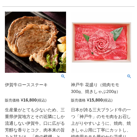
わいたいという方、ちょっとこ
だわりのお肉をギフトで贈りた
いという方におすすめです。
伊賀牛ロースステーキ
神戸牛 花盛り（焼肉モモ
300g、焼きしゃぶ200g）
¥
16,800
¥
15,800
販売価格
販売価格
生産量がとても少ないため、三
日本が誇る三大ブランド牛の一
重県伊賀地方とその近隣にしか
つ「神戸牛」のモモ肉をお召し
流通しない伊賀牛。口に広がる
上がりやすいように、焼肉、焼
芳醇な香りとコク、肉本来の旨
きしゃぶ用に丁寧にカットし、
みと甘みは、「肉の横綱」と呼
焼肉用モモを華やかな花盛りに