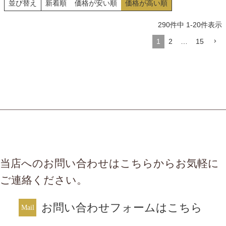
並び替え
新着順
価格が安い順
価格が高い順
しい霜降りは、長く続く伝統と
言われ、神戸肉流通推進協議会
血統によって守り続けられ、甘
により審査・格付けが行われて
290
件中
1
-
20
件表示
み成分が強いお肉となっていま
いますので、品質も抜群です。
す。松阪牛は脂が細かく入った
神戸牛の特徴は人肌でも溶けて
1
2
…
15
バランスの良いお肉で、見た目
しまうといわれる繊細な脂。こ
にも美しく、神戸牛と同様、霜
の脂から生まれる美しい霜降り
降りの脂肪分には甘みもあり、
は、長く続く伝統と血統によっ
まろやかで舌先で溶け出すとろ
て守り続けられ、「神戸ビー
けるような食感のお肉です。イ
フ」と呼ばれるようになりまし
チボは牛もも肉にあたる部位で
た。今日そのおいしさは海外セ
１頭からわずかしか取れない希
レブや著名人にも持てはやさ
少な部位。しっかりと脂肪分が
れ、しばしば海外メディアにも
あり、ジューシーで肉の旨味が
取り上げられています。そんな
感じられる部位です。ランプは
神戸牛を贅沢に焼肉、すき焼き
肉質も柔らかく、脂の繊維が少
にしてお召し上がりください。
当店へのお問い合わせはこちらからお気軽に
なめで肉本来の赤身の旨味が楽
ご連絡ください。
しめます。マルシンは程よく脂
繊維が入った柔らかい食感と上
お問い合わせフォームはこちら
品な肉の味わいをバランスよく
楽しめる部位です。それぞれブ