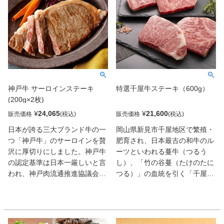
神戸牛 サーロインステーキ
特選千屋牛ステーキ（600g）
(200g×2枚)
¥
24,065
¥
21,600
販売価格
販売価格
日本が誇る三大ブランド牛の一
岡山県新見市千屋地区で繁殖・
つ「神戸牛」のサーロインを贅
肥育され、日本最古の和牛のル
沢に厚切りにしました。神戸牛
ーツといわれる蔓牛（つるう
の認定基準は日本一厳しいと言
し）、「竹の谷蔓（たけのたに
われ、神戸肉流通推進協議会に
つる）」の血統を引く「千屋
より審査・格付けが行われてい
牛」。適度にサシが入り、旨味
ます。神戸牛の特徴は人肌でも
のもとである良質なアミノ酸と
溶けてしまうといわれる繊細な
オレイン酸（不飽和脂肪酸）が
脂。この脂から生まれる美しい
多いことで生まれるやわらかな