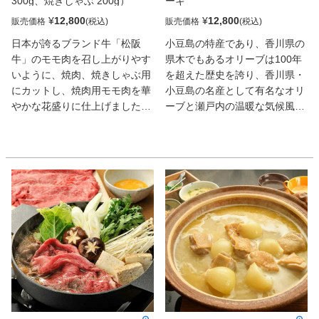
300g、焼きしゃぶ 200g）
ーキ
堪能できます。ウデ肉は肉色も
濃く、スジが多いため肉質はし
¥
12,800
¥
12,800
販売価格
販売価格
っかりとして肉の歯ごたえを楽
日本が誇るブランド牛「松阪
小豆島の特産であり、香川県の
しめます。バラ肉は繊維質が多
牛」のモモ肉を召し上がりやす
県木でもあるオリーブは100年
く、肉のきめも粗いのでやや肉
いように、焼肉、焼きしゃぶ用
を超えた歴史を誇り、香川県・
質は堅めですが、霜降りが入り
にカットし、焼肉用モモ肉を華
小豆島の名産として有名なオリ
やすい部位なので濃厚な肉の風
やかな花盛りに仕上げました。
ーブと瀬戸内の温暖な気候風土
味、旨味を感じられる部位で
松阪牛は脂が細かく入ったバラ
のなかで、古くから育まれてき
す。それぞれブランド肉の良
ンスの良いお肉で、見た目にも
た讃岐牛。２つの歴史が融合
さ・特徴や部位の食感の違いを
美しく、霜降りの脂肪分には甘
し、香川県だからこそ成し得た
お楽しみください。
みもあり、まろやかで舌先で溶
プレミアム黒毛和牛、県木・オ
け出すとろけるような食感のお
リーブ搾り果実を与え育て上げ
肉です。また、モモ肉は脂肪分
た讃岐牛、それが「オリーブ
が少なく、脂分も少ないため、
牛」です。
きめ細かい柔らかな赤身が堪能
できます。松阪牛は出荷の際
に、個体証明書や個体識別番号
で厳しく管理されており、徹底
した管理で、安心・安全を追求
する信頼のブランド牛です。