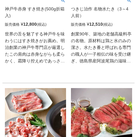
神戸牛赤身 すき焼き(500g折箱
つきじ治作 名物水たき（3～4
入)
人前）
¥
12,800
¥
12,510
販売価格
販売価格
世界の舌を魅了する神戸牛を味
創業90年、築地の老舗高級料亭
わうにはすき焼きがお薦め。明
の名物。原材料は鶏と水のみの
治創業の神戸牛専門店が厳選し
潔さ。水たき番と呼ばれる専門
たこの肩肉は赤身ながらも柔ら
の職人が一子相伝の味を受け継
かく、霜降り控えめであっさり
ぎ、徳島県産阿波尾鶏の滋味を
とした味わい。肉の旨みが鍋全
ギュッと凝縮させたスープは、
体に行きわたり、なんともいえ
まさに垂涎もの。注文を受けて
ない美味しさに。老若男女問わ
から真空パックにしてお届け。
ず人気の逸品でギフトとしても
オススメだ。