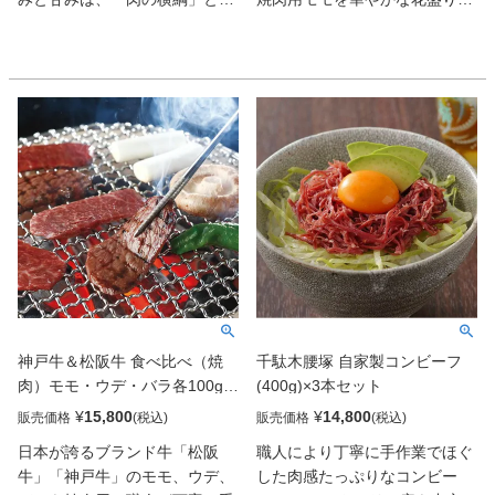
ばれるのも納得の贅沢な味わい
仕上げました。見た目にも華や
だ。ギフトや特別な日に味わう
かなのでギフトにも最適です。
のにおすすめ。
また、見た目もさながら、神戸
牛の認定基準は日本一厳しいと
言われ、神戸肉流通推進協議会
により審査・格付けが行われて
いますので、品質も抜群です。
神戸牛の特徴は人肌でも溶けて
しまうといわれる繊細な脂。こ
の脂から生まれる美しい霜降り
は、長く続く伝統と血統によっ
て守り続けられ、「神戸ビー
フ」と呼ばれるようになりまし
た。今日そのおいしさは海外セ
神戸牛＆松阪牛 食べ比べ（焼
千駄木腰塚 自家製コンビーフ
レブや著名人にも持てはやさ
肉）モモ・ウデ・バラ各100g
(400g)×3本セット
れ、しばしば海外メディアにも
計600g
取り上げられています。そんな
¥
15,800
¥
14,800
販売価格
販売価格
神戸牛を贅沢に焼肉、すき焼き
日本が誇るブランド牛「松阪
職人により丁寧に手作業でほぐ
にしてお召し上がりください。
牛」「神戸牛」のモモ、ウデ、
した肉感たっぷりなコンビー