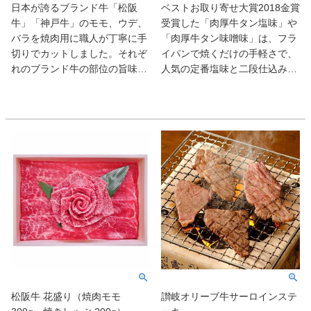
日本が誇るブランド牛「松阪
ベストお取り寄せ大賞2018金賞
しめます。バラ肉は繊維質が多
牛」「神戸牛」のモモ、ウデ、
受賞した「肉厚牛タン塩味」や
く、肉のきめも粗いのでやや肉
バラを焼肉用に職人が丁寧に手
「肉厚牛タン味噌味」は、フラ
質は堅めですが、霜降りが入り
切りでカットしました。それぞ
イパンで焼くだけの手軽さで、
やすい部位なので濃厚な肉の風
れのブランド牛の部位の旨味や
人気の定番塩味と二段仕込みの
味、旨味を感じられる部位で
食感を食べ比べして頂けます。
味噌味で仙台名物本格牛タン食
す。それぞれブランド肉の良
神戸牛の特徴は人肌でも溶けて
べ比べが楽しめます。粗挽き仕
さ・特徴や部位の食感の違いを
しまうといわれる繊細な脂。こ
上げの国産豚肉をベースに作り
お楽しみください。
の脂から生まれる美しい霜降り
上げた、本格牛たんソーセージ
は、長く続く伝統と血統によっ
の「牛たんソーセージ3種」＆
て守り続けられ、甘み成分が強
「黒胡椒味」。素材の旨味をぎ
いお肉となっています。松阪牛
ゅっと閉じ込られた「牛たんロ
は脂が細かく入ったバランスの
ーストビーフ」は、低温加熱で
良いお肉で、見た目にも美し
じっくり時間をかけローストし
く、神戸牛と同様、霜降りの脂
味わい深く仕上がっています。
肪分には甘みもあり、まろやか
バラエティーに富んだラインナ
で舌先で溶け出すとろけるよう
ップで牛タンを十分に満喫でき
な食感のお肉です。モモ肉は脂
るセットです。
肪分が少なく、脂分も少ないた
松阪牛 花盛り（焼肉モモ
讃岐オリーブ牛サーロインステ
め、きめ細かい柔らかな赤身が