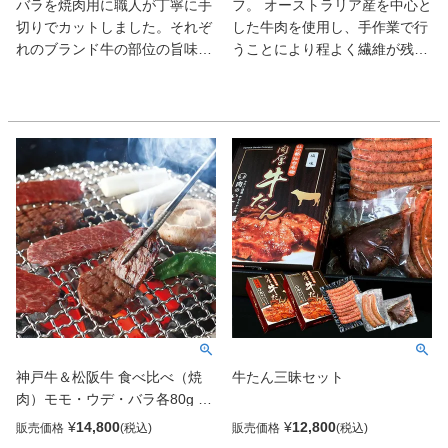
バラを焼肉用に職人が丁寧に手
フ。 オーストラリア産を中心と
切りでカットしました。それぞ
した牛肉を使用し、手作業で行
れのブランド牛の部位の旨味や
うことにより程よく繊維が残
食感を食べ比べして頂けます。
り、食感良く仕上げています。
神戸牛の特徴は人肌でも溶けて
また、国産の上質な牛脂のまろ
しまうといわれる繊細な脂。こ
やかな甘味とが絶妙に合わさり
の脂から生まれる美しい霜降り
至福の味わいをお愉しみいただ
は、長く続く伝統と血統によっ
けます。 山葵醤油をたらりと、
て守り続けられ、甘み成分が強
コンビーフTKGとしても全国的
いお肉となっています。松阪牛
に根強い人気を誇る逸品です。
は脂が細かく入ったバランスの
良いお肉で、見た目にも美し
く、神戸牛と同様、霜降りの脂
肪分には甘みもあり、まろやか
で舌先で溶け出すとろけるよう
な食感のお肉です。モモ肉は脂
肪分が少なく、脂分も少ないた
神戸牛＆松阪牛 食べ比べ（焼
牛たん三昧セット
め、きめ細かい柔らかな赤身が
肉）モモ・ウデ・バラ各80g 計
堪能できます。ウデ肉は肉色も
480g
濃く、スジが多いため肉質はし
¥
14,800
¥
12,800
販売価格
販売価格
っかりとして肉の歯ごたえを楽