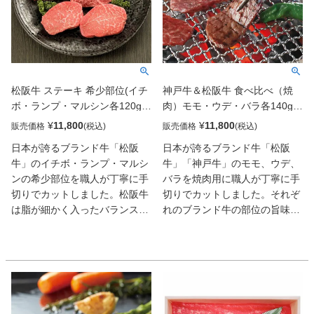
松阪牛 ステーキ 希少部位(イチ
神戸牛＆松阪牛 食べ比べ（焼
ボ・ランプ・マルシン各120g
肉）モモ・ウデ・バラ各140g
計360g)
計420g
¥
11,800
¥
11,800
販売価格
販売価格
日本が誇るブランド牛「松阪
日本が誇るブランド牛「松阪
牛」のイチボ・ランプ・マルシ
牛」「神戸牛」のモモ、ウデ、
ンの希少部位を職人が丁寧に手
バラを焼肉用に職人が丁寧に手
切りでカットしました。松阪牛
切りでカットしました。それぞ
は脂が細かく入ったバランスの
れのブランド牛の部位の旨味や
良いお肉で、見た目にも美し
食感を食べ比べして頂けます。
く、神戸牛と同様、霜降りの脂
神戸牛の特徴は人肌でも溶けて
肪分には甘みもあり、まろやか
しまうといわれる繊細な脂。こ
で舌先で溶け出すとろけるよう
の脂から生まれる美しい霜降り
な食感のお肉です。イチボは牛
は、長く続く伝統と血統によっ
もも肉にあたる部位で１頭から
て守り続けられ、甘み成分が強