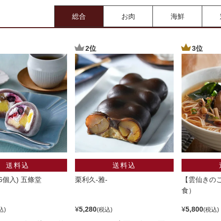
総合
お肉
海鮮
6個入) 五條堂
栗利久-雅-
【雲仙きのこ
食）
¥
5,280
¥
5,800