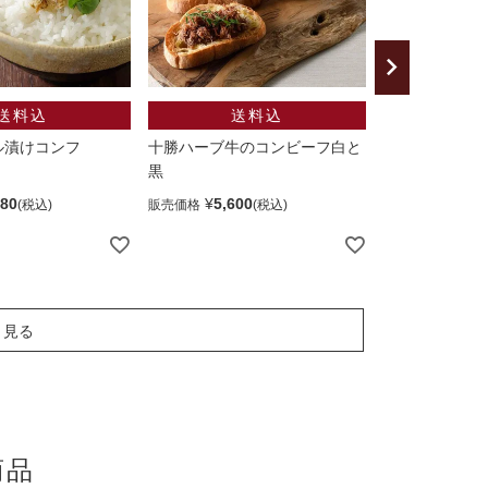
ル漬けコンフ
十勝ハーブ牛のコンビーフ白と
無添加 手造り
黒
10個（ソース
980
¥
5,600
¥
5,960
販売価格
販売価格
と見る
商品