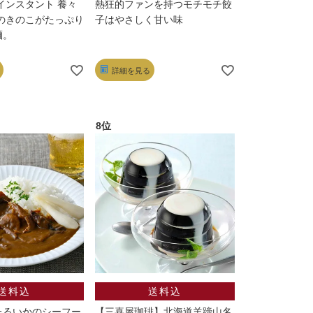
インスタント 養々
熱狂的ファンを持つモチモチ餃
のきのこがたっぷり
子はやさしく甘い味
麺。
詳細を見る
たるいかのシーフー
【三喜屋珈琲】北海道羊蹄山名