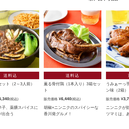
セット（2～3人前）
薫る骨付鶏（1本入り）3箱セッ
うみぁーっ手
ト
ン味（2箱）
5,340
¥
6,440
¥
3,
販売価格
販売価格
辛子、薬膳スパイスに
胡椒×ニンニクのスパイシーな
ニンニクが
が出合う
香川発グルメ！
ツマミは、