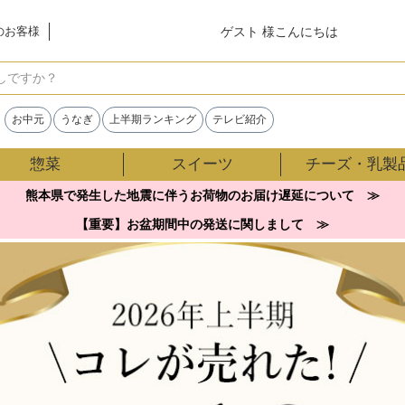
ゲスト 様こんにちは
のお客様
検索
お中元
うなぎ
上半期ランキング
テレビ紹介
惣菜
スイーツ
チーズ・乳製
熊本県で発生した地震に伴うお荷物のお届け遅延について ≫
【重要】お盆期間中の発送に関しまして ≫