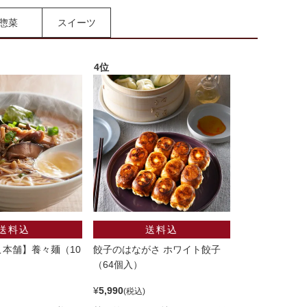
惣菜
スイーツ
本舗】養々麺（10
餃子のはながさ ホワイト餃子
（64個入）
¥
5,990