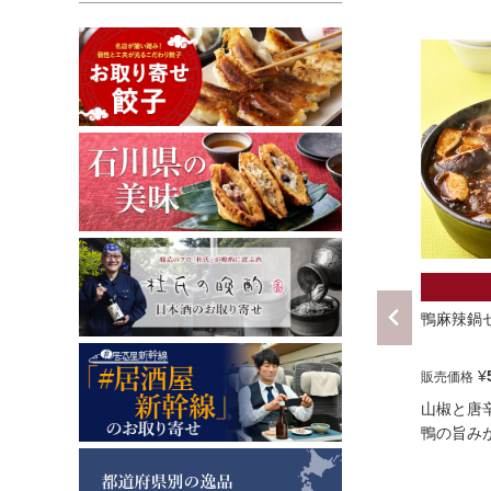
鴨麻辣鍋
¥
販売価格
山椒と唐
鴨の旨み