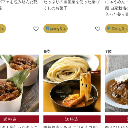
パフェを包み込んだ艶
たっぷりの国産栗を使った栗づ
にゅうめん 
福
くしのお菓子
麺 自家栽培
入った養々
見る
詳細を見る
詳細を見る
なぎ工房】うなぎおこ
中華蕎麦とみ田 つけめん(3食)
白えびとほ