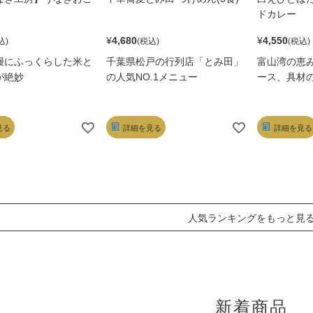
ドカレー
¥
4,680
¥
4,550
鰻にふっくらした米と
千葉県松戸の行列店「とみ田」
富山湾の恵
が絶妙
の人気NO.1メニュー
ース、具材
見る
詳細を見る
詳細を見る
人気ランキングをもっと見
新着商品