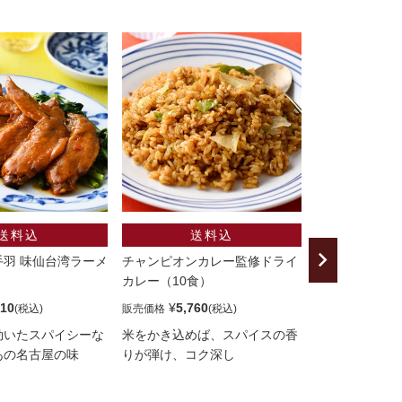
羽 味仙台湾ラーメ
チャンピオンカレー監修ドライ
国産ほたて卵チ
カレー（10食）
710
¥
5,760
¥
5,330
販売価格
販売価格
効いたスパイシーな
米をかき込めば、スパイスの香
プチプチ食感
あの名古屋の味
りが弾け、コク深し
やみつき珍味